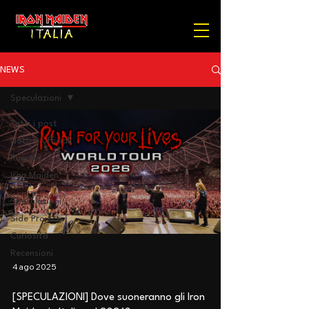
NEWS
Speculazioni
Tutti i post
Notizie ufficiali
Rumors
Iron Maiden
Italia
Speculazioni
Side Projects
Curiosità
Recensioni
4 ago 2025
[SPECULAZIONI] Dove suoneranno gli Iron