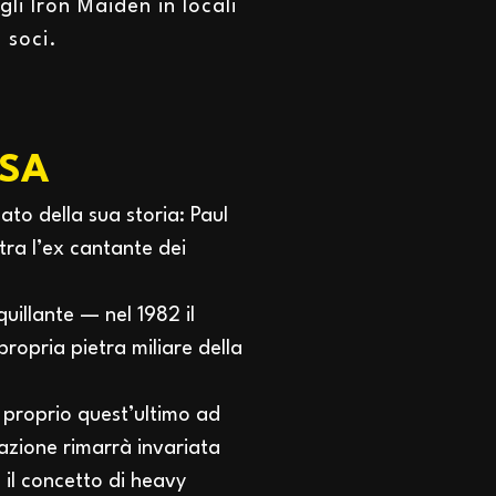
li Iron Maiden in locali
 soci.
ESA
ato della sua storia: Paul
tra l’ex cantante dei
illante — nel 1982 il
ropria pietra miliare della
rà proprio quest’ultimo ad
azione rimarrà invariata
 il concetto di heavy