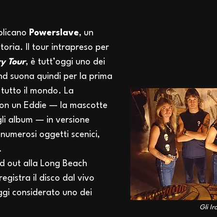
blicano
Powerslave
, un
toria. Il tour intrapreso per
y Tour
, è tutt’oggi uno dei
and suona quindi per la prima
 tutto il mondo. La
con un Eddie — la mascotte
gli album — in versione
numerosi oggetti scenici,
.
ld out alla Long Beach
registra il disco dal vivo
ggi considerato uno dei
Gli I