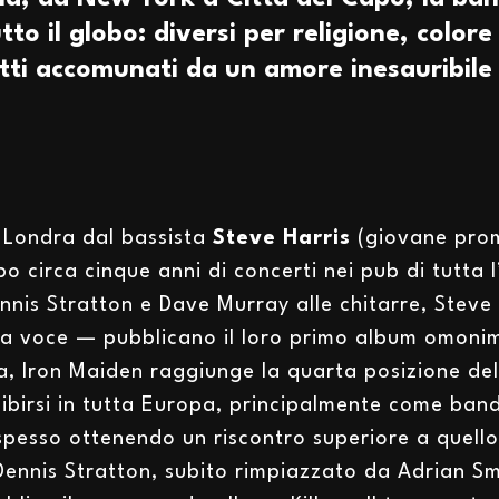
utto il globo: diversi per religione, colore
utti accomunati da un amore inesauribile
 Londra dal bassista
Steve Harris
(giovane prom
 circa cinque anni di concerti nei pub di tutta l’I
is Stratton e Dave Murray alle chitarre, Steve a
lla voce — pubblicano il loro primo album omon
, Iron Maiden raggiunge la quarta posizione dell
esibirsi in tutta Europa, principalmente come ban
spesso ottenendo un riscontro superiore a quello 
 Dennis Stratton, subito rimpiazzato da Adrian S