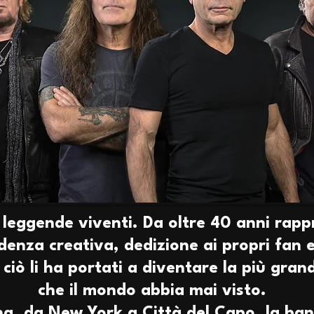
 leggende viventi. Da oltre 40 anni rapp
denza creativa, dedizione ai propri fan 
o ciò li ha portati a diventare la più gr
che il mondo abbia mai visto.
na, da New York a Città del Capo, la ban