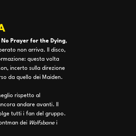
A
0
No Prayer for the Dying
,
erato non arriva. Il disco,
ormazione: questa volta
son, incerto sulla direzione
rso da quello dei Maiden.
eglio rispetto al
ncora andare avanti. Il
lge tutti i fan del gruppo.
rontman dei
Wolfsbane
i