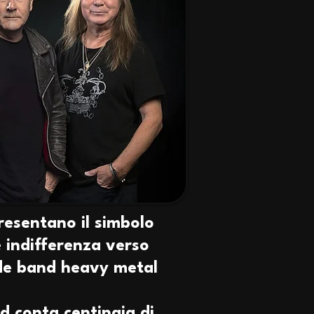
resentano il simbolo
e indifferenza verso
ande band heavy metal
d conta centinaia di