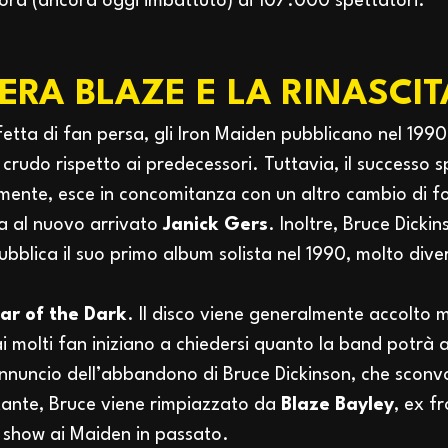
ecord (ancora oggi imbattuto) di 107.000 spettatori.
L'ERA BLAZE E LA RINASCIT
fetta di fan persa, gli Iron Maiden pubblicano nel 199
crudo rispetto ai predecessori. Tuttavia, il successo sp
mente, esce in concomitanza con un altro cambio di f
ra al nuovo arrivato
Janick Gers
. Inoltre, Bruce Dickin
bblica il suo primo album solista nel 1990, molto dive
ar of the Dark
. Il disco viene generalmente accolto m
 molti fan iniziano a chiedersi quanto la band potrà a
annuncio dell’abbandono di Bruce Dickinson, che sconvo
ntante, Bruce viene rimpiazzato da
Blaze Bayley
, ex f
i show ai Maiden in passato.