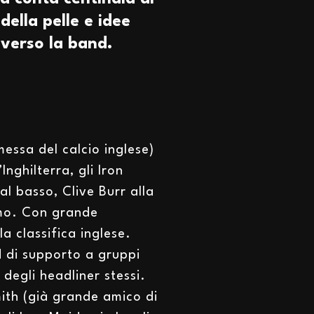
 della pelle e idee
 verso la band.
essa del calcio inglese)
nghilterra, gli Iron
l basso, Clive Burr alla
imo. Con grande
a classifica inglese.
d di supporto a gruppi
degli headliner stessi.
mith (già grande amico di