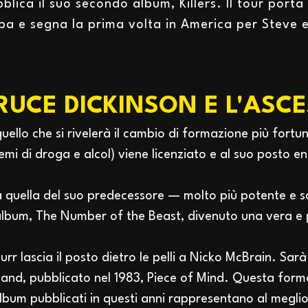
lica il suo secondo album, Killers. Il tour porta g
pa e segna la prima volta in America per Steve e
BRUCE DICKINSON E L'ASC
uello che si rivelerà il cambio di formazione più fortun
emi di droga e alcol) viene licenziato e al suo posto en
quella del suo predecessore — molto più potente e squ
 album, The Number of the Beast, divenuto una vera e p
Burr lascia il posto dietro le pelli a Nicko McBrain. Sa
 band, pubblicato nel 1983, Piece of Mind. Questa form
 album pubblicati in questi anni rappresentano al meglio