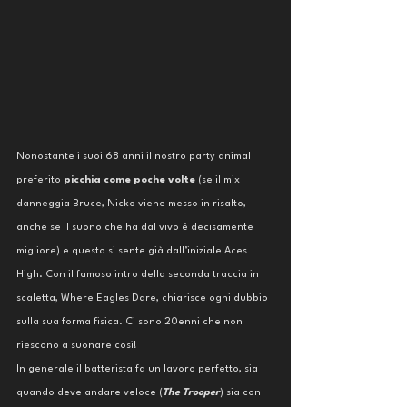
Nonostante i suoi 68 anni il nostro party animal 
preferito 
picchia come poche volte 
(se il mix 
danneggia Bruce, Nicko viene messo in risalto, 
anche se il suono che ha dal vivo è decisamente 
migliore) e questo si sente già dall’iniziale Aces 
High. Con il famoso intro della seconda traccia in 
scaletta, Where Eagles Dare, chiarisce ogni dubbio 
sulla sua forma fisica. Ci sono 20enni che non 
riescono a suonare così! 
In generale il batterista fa un lavoro perfetto, sia 
quando deve andare veloce (
The Trooper
) sia con 