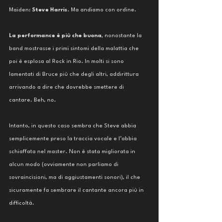
Maiden:
 Steve Harris
. Ma andiamo con ordine. 
La performance è più che buona
, nonostante la 
band mostrasse i primi sintomi della malattia che 
poi è esplosa al Rock in Rio. In molti si sono 
lamentati di Bruce più che degli altri, addirittura 
arrivando a dire che dovrebbe smettere di 
cantare. Beh, no.
Intanto, in questo caso sembra che Steve abbia 
semplicemente preso la traccia vocale e l’abbia 
schiaffata nel master. Non è stata migliorata in 
alcun modo (ovviamente non parliamo di 
sovraincisioni, ma di aggiustamenti sonori), il che 
sicuramente fa sembrare il cantante ancora più in 
difficoltà. 