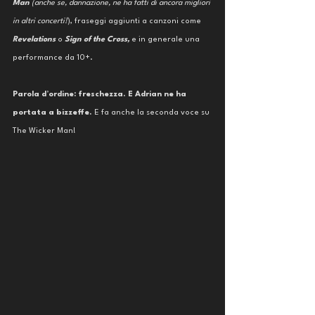
Man 
(anche se, dannazione, ne ha fatti di ancora migliori 
in altri concerti!
), fraseggi aggiunti a canzoni come 
Revelations 
o 
Sign of the Cross, 
e in generale una 
performance da 10+. 
Parola d’ordine: freschezza. E Adrian ne ha 
portata a bizzeffe. 
E fa anche la seconda voce su 
The Wicker Man!