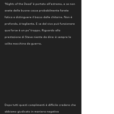
‘Nights of the Dead’ è portato all’estremo, e se non 
avete delle buone casse probabilmente farete 
fatica a distinguere il basso dalle chitarre. Non è 
profondo, è tagliente. E se dal vivo può funzionare 
qua forse è un po’ troppo. Riguardo alla 
prestazione di Steve niente da dire: è sempre la 
solita macchina da guerra. 
Dopo tutti questi complimenti è difficile credere che 
abbiamo giudicato in maniera negativa 