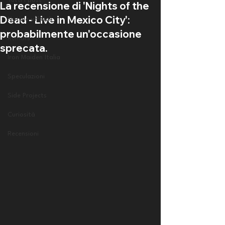
Tutti i post
La recensione di 'Nights of the
Dead - Live in Mexico City':
Notizie ufficiali
probabilmente un'occasione
Rumors
sprecata.
Iron Maiden Italia
Speculazioni
Side Projects
Curiosità
Recensioni