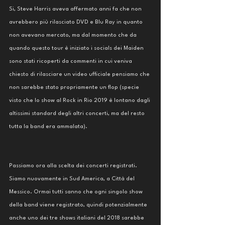
Si, Steve Harris aveva affermato anni fa che non 
avrebbero più rilasciato DVD e Blu Ray in quanto 
non avevano mercato, ma dal momento che da 
quando questo tour è iniziato i socials dei Maiden 
sono stati ricoperti da commenti in cui veniva 
chiesto di rilasciare un video ufficiale pensiamo che 
non sarebbe stato propriamente un flop (specie 
visto che lo show al Rock in Rio 2019 è lontano dagli 
altissimi standard degli altri concerti, ma del resto 
tutta la band era ammalata). 
Passiamo ora alla scelta dei concerti registrati. 
Siamo nuovamente in Sud America, a Città del 
Messico. Ormai tutti sanno che ogni singolo show 
della band viene registrato, quindi potenzialmente 
anche uno dei tre shows italiani del 2018 sarebbe 