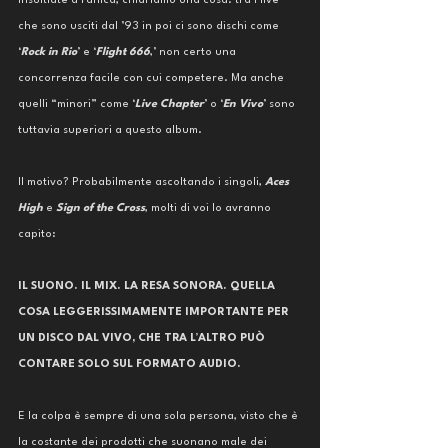
insultiate a raffica, chiariamo una cosa: tra i live 
che sono usciti dal ’93 in poi ci sono dischi come 
‘
Rock in Rio
’ e ‘
Flight 666
,’ non certo una 
concorrenza facile con cui competere. Ma anche 
quelli “minori” come ‘
Live Chapter
’ o ‘
En Vivo
’ sono 
tuttavia superiori a questo album. 
Il motivo? Probabilmente ascoltando i singoli, 
Aces 
High 
e 
Sign of the Cross
, molti di voi lo avranno 
capito: 
IL SUONO. IL MIX. LA RESA SONORA. QUELLA 
COSA LEGGERISSIMAMENTE IMPORTANTE PER 
UN DISCO DAL VIVO, CHE TRA L’ALTRO PUÒ 
CONTARE SOLO SUL FORMATO AUDIO.
E la colpa è sempre di una sola persona, visto che è 
la costante dei prodotti che suonano male dei 