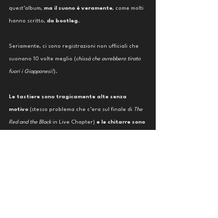
quest’album, 
ma il suono è veramente
, come molti 
hanno scritto, 
da bootleg
. 
Seriamente, ci sono registrazioni non ufficiali che 
suonano 10 volte meglio (
chissà che avrebbero tirato 
fuori i Giapponesi!
).
Le tastiere sono tragicamente alte senza 
motivo
 (stesso problema che c’era sul finale di 
The 
Red and the Black 
in Live Chapter) 
e le chitarre sono 
melmose
. In alcuni punti è persino difficile capire 
quale strumento stia suonando, se la tastiera o 
appunto le chitarre. È come se quest’ultime fossero 
messe di sottofondo. Un vero peccato vista la 
prestazione dei tre musicisti.
La voce di Bruce risalta ma non troppo, talvolta un 
po’ coperta dalle altre frequenze del basso, e forse 