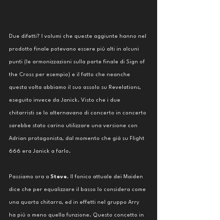
Due difetti? I volumi che queste aggiunte hanno nel 
prodotto finale potevano essere più alti in alcuni 
punti (le armonizzazioni sulla parte finale di Sign of 
the Cross per esempio) e il fatto che neanche 
questa volta abbiamo il suo assolo su Revelations, 
eseguito invece da Janick. Visto che i due 
chitarristi se lo alternavano di concerto in concerto 
sarebbe stato carino utilizzare una versione con 
Adrian protagonista, dal momento che già su Flight 
666 era Janick a farlo.
Passiamo ora a 
Steve
. Il fonico attuale dei Maiden 
dice che per equalizzare il basso lo considera come 
una quarta chitarra, ed in effetti nel gruppo Arry 
ha più o meno quella funzione. Questo concetto in 