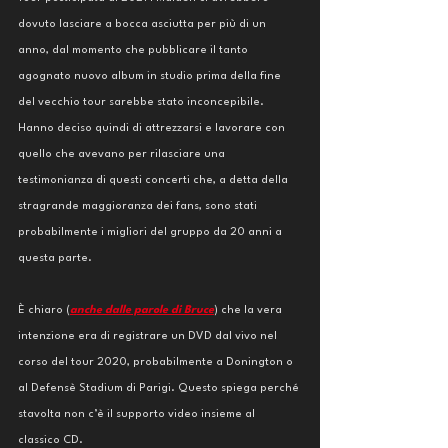
dovuto lasciare a bocca asciutta per più di un 
anno, dal momento che pubblicare il tanto 
agognato nuovo album in studio prima della fine 
del vecchio tour sarebbe stato inconcepibile. 
Hanno deciso quindi di attrezzarsi e lavorare con 
quello che avevano per rilasciare una 
testimonianza di questi concerti che, a detta della 
stragrande maggioranza dei fans, sono stati 
probabilmente i migliori del gruppo da 20 anni a 
questa parte. 
È chiaro (
anche dalle parole di Bruce
) che la vera 
intenzione era di registrare un DVD dal vivo nel 
corso del tour 2020, probabilmente a Donington o 
al Defensè Stadium di Parigi. Questo spiega perché 
stavolta non c’è il supporto video insieme al 
classico CD. 