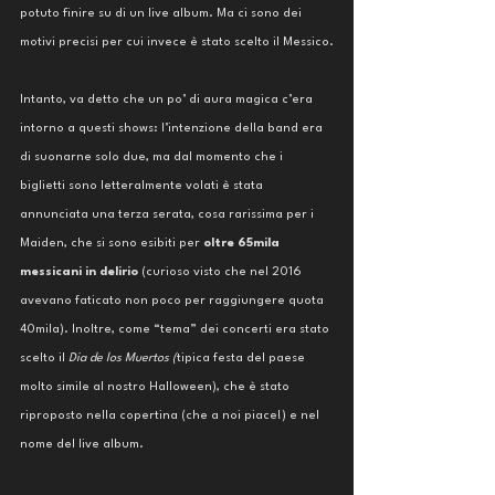
potuto finire su di un live album. Ma ci sono dei 
motivi precisi per cui invece è stato scelto il Messico.
Intanto, va detto che un po’ di aura magica c’era 
intorno a questi shows: l’intenzione della band era 
di suonarne solo due, ma dal momento che i 
biglietti sono letteralmente volati è stata 
annunciata una terza serata, cosa rarissima per i 
Maiden, che si sono esibiti per 
oltre 65mila 
messicani in delirio 
(curioso visto che nel 2016 
avevano faticato non poco per raggiungere quota 
40mila). Inoltre, come “tema” dei concerti era stato 
scelto il 
Dia de los Muertos (
tipica festa del paese 
molto simile al nostro Halloween), che è stato 
riproposto nella copertina (che a noi piace!) e nel 
nome del live album.