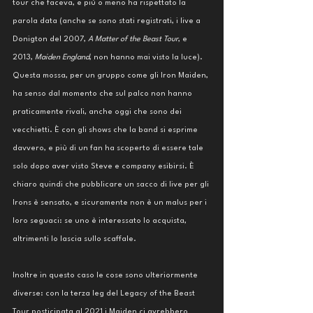
tour che faceva, e più o meno ha rispettato la 
parola data (anche se sono stati registrati, i live a 
Donigton del 2007, 
A Matter of the Beast Tour
, e 
2013, 
Maiden England
, non hanno mai visto la luce). 
Questa mossa, per un gruppo come gli Iron Maiden, 
ha senso dal momento che sul palco non hanno 
praticamente rivali, anche oggi che sono dei 
vecchietti. È con gli shows che la band si esprime 
davvero, e più di un fan ha scoperto di essere tale 
solo dopo aver visto Steve e company esibirsi. È 
chiaro quindi che pubblicare un sacco di live per gli 
Irons è sensato, e sicuramente non è un malus per i 
loro seguaci: se uno è interessato lo acquista, 
altrimenti lo lascia sullo scaffale.
Inoltre in questo caso le cose sono ulteriormente 
diverse: con la terza leg del Legacy of the Beast 
Tour posticipata al 2021 i Maiden ci avrebbero 