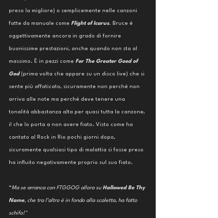
preso la migliore) o semplicemente nelle canzoni 
fatte da manuale come 
Flight of Icarus
. Bruce è 
oggettivamente ancora in grado di fornire 
buonissime prestazioni, anche quando non sta al 
massimo. È in pezzi come 
For The Greater Good of 
God 
(prima volta che appare su un disco live) che si 
sente più affaticato, sicuramente non perché non 
arriva alle note ma perché deve tenere una 
tonalità abbastanza alta per quasi tutta la canzone, 
il che lo porta a non avere fiato. Visto come ha 
cantato al Rock in Rio pochi giorni dopo, 
sicuramente qualsiasi tipo di malattia si fosse preso 
ha influito negativamente proprio sul suo fiato. 
“
Ma se arranca con FTGGOG allora su 
Hallowed Be Thy 
Name
, che tra l’altro è in fondo alla scaletta, ha fatto 
schifo!"