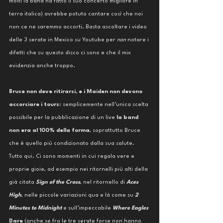
molti la band ha fatto il suo concerto migliore in 
terra italica) avrebbe potuto cantare così che noi 
non ce ne saremmo accorti. Basta ascoltare i video 
delle 3 serate in Mexico su Youtube per 
non 
notare i 
difetti che su questo disco ci sono e che il mix 
evidenzia anche troppo. 
Bruce non deve ritirarsi, e i Maiden non devono 
accorciare i tours
: semplicemente nell’unica scelta 
possibile per la pubblicazione di un live 
la band 
non era al 100% della forma
, soprattutto Bruce 
che è quello più condizionato dalla sua salute. 
Tutto qui. Ci sono momenti in cui regala vere e 
proprie gioie, ad esempio nei ritornelli più alti della 
già citata 
Sign of the Cross
, nel ritornello di 
Aces 
High
, nelle piccole variazioni qua e là come su 
2 
Minutes to Midnight 
e sull’impeccabile 
Where Eagles 
Dare
 (anche se fra le tre serate forse non hanno 