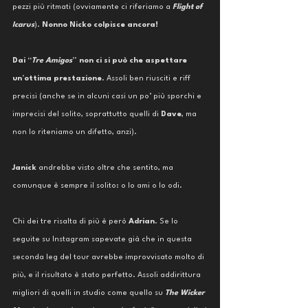
pezzi più ritmati (ovviamente ci riferiamo a 
Flight of 
Icarus
). 
Nonno Nicko colpisce ancora!
Dai “
Tre Amigos
” non ci si può che aspettare 
un’ottima prestazione
. Assoli ben riusciti e riff 
precisi (anche se in alcuni casi un po’ più sporchi e 
imprecisi del solito, soprattutto quelli di 
Dave
, ma 
non lo riteniamo un difetto, anzi). 
Janick 
andrebbe visto oltre che sentito, ma 
comunque è sempre il solito: o lo ami o lo odi.
Chi dei tre risalta di più è però 
Adrian
. Se lo 
seguite su Instagram sapevate già che in questa 
seconda leg del tour avrebbe improvvisato molto di 
più, e il risultato è stato perfetto. Assoli addirittura 
migliori di quelli in studio come quello su 
The Wicker 