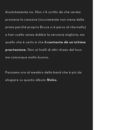
Assolutamente no. Non c’è scritto da che serata 
proviene la canzone (sicuramente non viene dalla 
prima perché proprio Bruce si è perso al ritornello) 
e han scelto senza dubbio la versione migliore, ma 
quello che è certo è che 
il cantante dà un’ottima 
prestazione
. Non ai livelli di altri shows del tour, 
ma comunque molto buona. 
Passiamo ora al membro della band che è più da 
elogiare su questo album: 
Nicko
. 