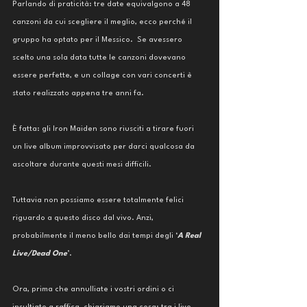
Parlando di praticità: tre date equivalgono a 48 
canzoni da cui scegliere il meglio, ecco perché il 
gruppo ha optato per il Messico.  Se avessero 
scelto una sola data tutte le canzoni dovevano 
essere perfette, e un collage con vari concerti è 
stato realizzato appena tre anni fa.
È fatta: gli Iron Maiden sono riusciti a tirare fuori 
un live album improvvisato per darci qualcosa da 
ascoltare durante questi mesi difficili.
Tuttavia non possiamo essere totalmente felici 
riguardo a questo disco dal vivo. Anzi, 
probabilmente il meno bello dai tempi degli ‘
A Real 
Live/Dead One
’. 
Ora, prima che annulliate i vostri ordini o ci 