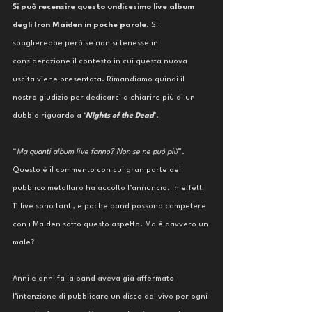
Si può recensire questo undicesimo live album 
degli Iron Maiden in poche parole
. Si 
sbaglierebbe però se non si tenesse in 
considerazione il contesto in cui questa nuova 
uscita viene presentata. Rimandiamo quindi il 
nostro giudizio per dedicarci a chiarire più di un 
dubbio riguardo a ‘
Nights of the Dead
’.
“
Ma quanti album live fanno? Non se ne può più
”. 
Questo è il commento con cui gran parte del 
pubblico metallaro ha accolto l’annuncio. In effetti 
11 live sono tanti, e poche band possono competere 
con i Maiden sotto questo aspetto. Ma è davvero un 
male?
Anni e anni fa la band aveva già affermato 
l’intenzione di pubblicare un disco dal vivo per ogni 