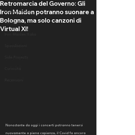
Tutti i post
Retromarcia del Governo: Gli
Iron Maiden potranno suonare a
Notizie ufficiali
Bologna, ma solo canzoni di
Rumors
Virtual XI!
Iron Maiden Italia
Speculazioni
Side Projects
Curiosità
Recensioni
Nonostante da oggi i concerti potranno tenersi 
nuovamente a piena capienza, il Covid fa ancora 