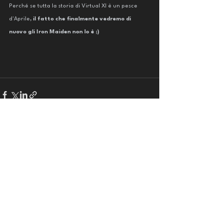
Perché se tutta la storia di Virtual XI è un pesce 
d'Aprile
, il fatto che finalmente vedremo di 
nuovo gli Iron Maiden non lo è ;) 
Mostra tutti
Post recenti