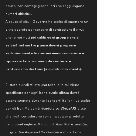
paura, con contagi giornalieri che raggiungono 
numeri altissimi. 
A causa di ciò, il Governo ha scelto di emettere un 
altro decreto per cercare di contrastare il virus 
anche nei mesi più caldi: 
ogni gruppo che si 
esibirà nel nostro paese dovrà proporre 
esclusivamente le canzoni meno conosciute e 
apprezzate, in maniera da contenere 
l'entusiasmo dei fans (e quindi i movimenti)
. 
E' stata quindi stilata una tabella in cui viene 
specificato per ogni band quale album dovrà 
essere suonato durante i concerti italiani. La scelta 
per gli Iron Maiden è ricaduta su 
Virtual XI
, disco 
che molti considerano come il peggior prodotto 
della band inglese. Via quindi 
Aces High
 e
 Senjutsu
, 
largo a 
The Angel and the Gambler 
e 
Como Estas 