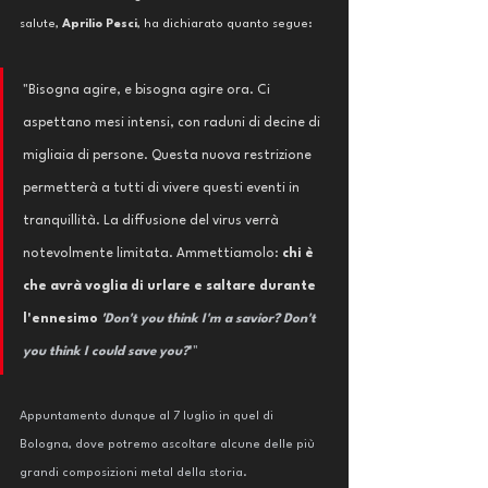
salute, 
Aprilio Pesci
, ha dichiarato quanto segue: 
"Bisogna agire, e bisogna agire ora. Ci 
aspettano mesi intensi, con raduni di decine di 
migliaia di persone. Questa nuova restrizione 
permetterà a tutti di vivere questi eventi in 
tranquillità. La diffusione del virus verrà 
notevolmente limitata. Ammettiamolo:
 chi è 
che avrà voglia di urlare e saltare durante 
l'ennesimo 
'
Don't you think I'm a savior? Don't 
you think I could save you?
'
"
Appuntamento dunque al 7 luglio in quel di 
Bologna, dove potremo ascoltare alcune delle più 
grandi composizioni metal della storia.