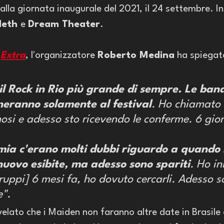
alla giornata inaugurale del 2021, il 24 settembre. In
eth 
e 
Dream Theater
.
 
Extra
, l'organizzatore 
Roberto Medina
 ha spiegat
l Rock in Rio più grande di sempre. Le band
eranno solamente al festival
. Ho chiamato t
osi e adesso sto ricevendo le conferme. 6 gior
ia c'erano molti dubbi riguardo a quando l
nuovo esibite, ma adesso sono spariti
. Ho in
ruppi] 6 mesi fa, ho dovuto cercarli. Adesso s
". 
elato che i Maiden non faranno altre date in Brasile o