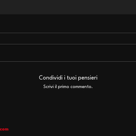
Bruce Dickinson: in arrivo
Iron
l'edizione italiana dei
degl
Condividi i tuoi pensieri
fumetti di The Mandrake
Nick
Scrivi il primo commento.
Project
.com