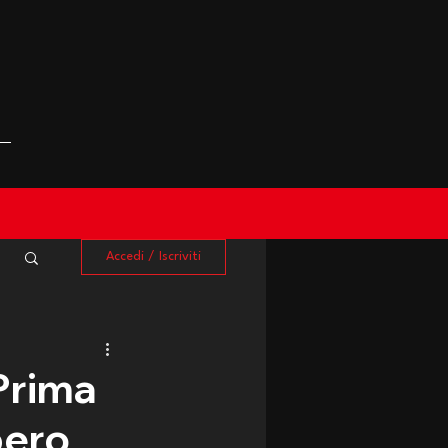
Accedi / Iscriviti
"Prima
bero