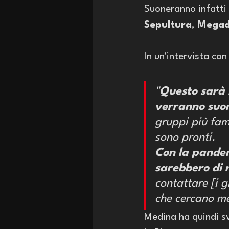
Suoneranno infatti 
Sepultura
, 
Megad
In un'intervista con
"
Questo sarà i
verranno suon
gruppi più fam
sono pronti. 
Con la pandem
sarebbero di 
contattare [i g
che cercano me
Medina ha quindi sv