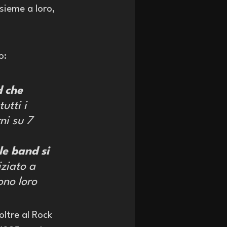
sieme a loro, 
o: 
 che 
utti i 
ni su 7 
e band si 
iziato a 
ono loro 
ltre al Rock 