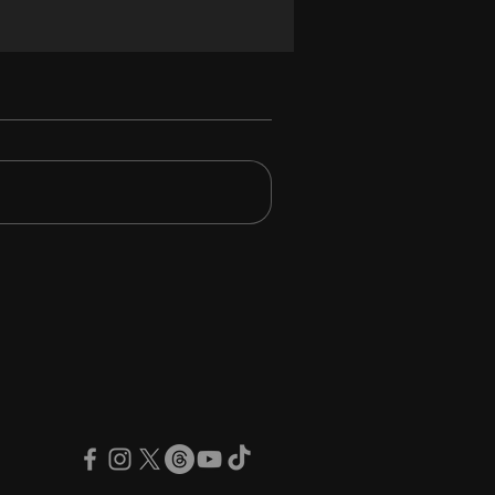
 Maiden: la classifica
i album preferiti da
o McBrain