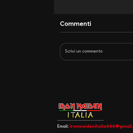
Commenti
Scrivi un commento
San Siro si inchina agli Iron
Maiden: recensione di un
concerto epocale
Email:
ironmaidenitalia666@gmail