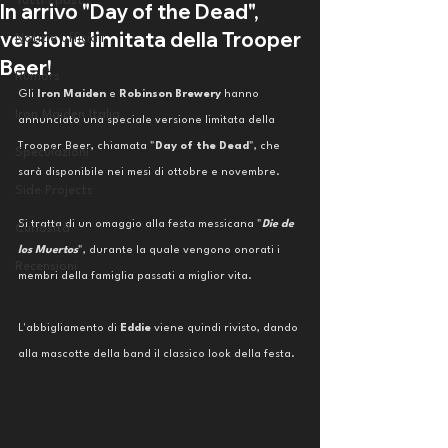
Tutti i post
In arrivo "Day of the Dead",
versione limitata della Trooper
Notizie ufficiali
Beer!
Rumors
Gli 
Iron Maiden 
e 
Robinson Brewery
 hanno 
Iron Maiden Italia
annunciato una speciale versione limitata della 
Trooper Beer, chiamata "
Day of the Dead
", che 
Speculazioni
sarà disponibile nei mesi di ottobre e novembre. 
Side Projects
Si tratta di un omaggio alla festa messicana "
Die de 
Curiosità
los Muertos
", durante la quale vengono onorati i 
Recensioni
membri della famiglia passati a miglior vita. 
L'abbigliamento di 
Eddie 
viene quindi rivisto, dando 
alla mascotte della band il classico look della festa.