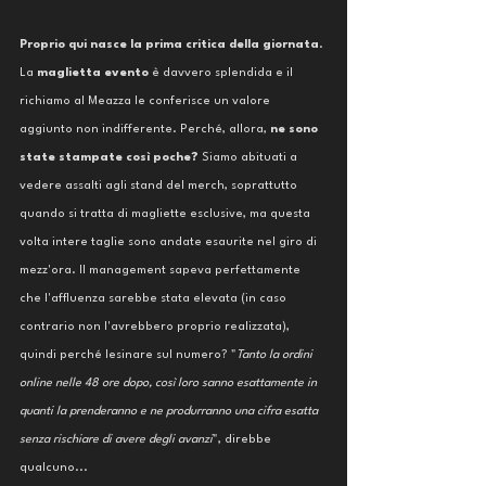
Proprio qui nasce la prima critica della giornata
. 
La 
maglietta evento
 è davvero splendida e il 
richiamo al Meazza le conferisce un valore 
aggiunto non indifferente. Perché, allora, 
ne sono 
state stampate così poche?
 Siamo abituati a 
vedere assalti agli stand del merch, soprattutto 
quando si tratta di magliette esclusive, ma questa 
volta intere taglie sono andate esaurite nel giro di 
mezz'ora. Il management sapeva perfettamente 
che l'affluenza sarebbe stata elevata (in caso 
contrario non l'avrebbero proprio realizzata), 
quindi perché lesinare sul numero? "
Tanto la ordini 
online nelle 48 ore dopo, così loro sanno esattamente in 
quanti la prenderanno e ne produrranno una cifra esatta 
senza rischiare di avere degli avanzi
", direbbe 
qualcuno... 