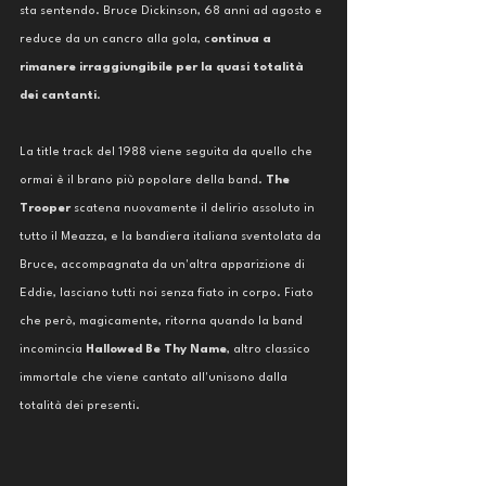
sta sentendo. Bruce Dickinson, 68 anni ad agosto e 
reduce da un cancro alla gola, c
ontinua a 
rimanere irraggiungibile per la quasi totalità 
dei cantanti
.
La title track del 1988 viene seguita da quello che 
ormai è il brano più popolare della band. 
The 
Trooper
 scatena nuovamente il delirio assoluto in 
tutto il Meazza, e la bandiera italiana sventolata da 
Bruce, accompagnata da un'altra apparizione di 
Eddie, lasciano tutti noi senza fiato in corpo. Fiato 
che però, magicamente, ritorna quando la band 
incomincia 
Hallowed Be Thy Name
, altro classico 
immortale che viene cantato all'unisono dalla 
totalità dei presenti.