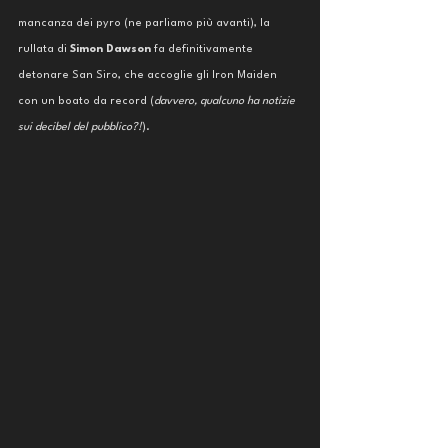
mancanza dei pyro (ne parliamo più avanti), la 
rullata di 
Simon Dawson
 fa definitivamente 
detonare San Siro, che accoglie gli Iron Maiden 
con un boato da record (
davvero, qualcuno ha notizie 
sui decibel del pubblico?!
).