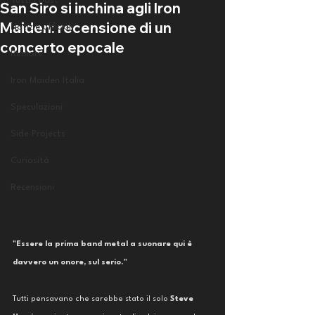
Tutti i post
San Siro si inchina agli Iron
Maiden: recensione di un
Notizie ufficiali
concerto epocale
Rumors
Iron Maiden Italia
Speculazioni
Side Projects
Curiosità
Recensioni
"Essere la prima band metal a suonare qui è 
davvero un onore, sul serio."
Tutti pensavano che sarebbe stato il solo 
Steve 