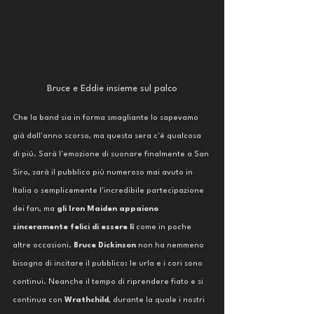
Bruce e Eddie insieme sul palco
Che la band sia in forma smagliante lo sapevamo 
già dall'anno scorso, ma questa sera c'è qualcosa 
di più. Sarà l'emozione di suonare finalmente a San 
Siro, sarà il pubblico più numeroso mai avuto in 
Italia o semplicemente l'incredibile partecipazione 
dei fan, ma 
gli Iron Maiden appaiono 
sinceramente felici di essere lì
 come in poche 
altre occasioni.
 Bruce Dickinson
 non ha nemmeno 
bisogno di incitare il pubblico: le urla e i cori sono 
continui. Neanche il tempo di riprendere fiato e si 
continua con 
Wrathchild
, durante la quale i nostri 