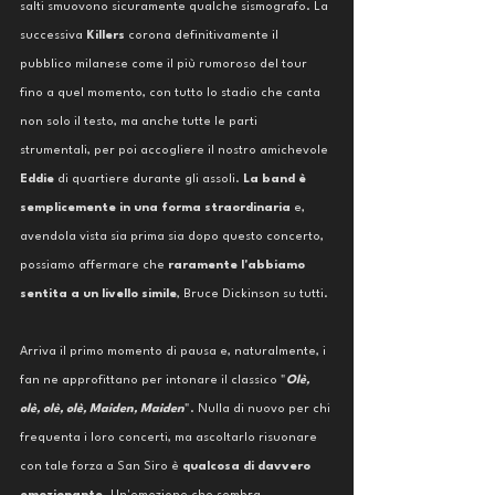
salti smuovono sicuramente qualche sismografo. La 
successiva 
Killers 
corona definitivamente il 
pubblico milanese come il più rumoroso del tour 
fino a quel momento, con tutto lo stadio che canta 
non solo il testo, ma anche tutte le parti 
strumentali, per poi accogliere il nostro amichevole 
Eddie 
di quartiere durante gli assoli. 
La band è 
semplicemente in una forma straordinaria
 e, 
avendola vista sia prima sia dopo questo concerto, 
possiamo affermare che 
raramente l'abbiamo 
sentita a un livello simile
, Bruce Dickinson su tutti.
Arriva il primo momento di pausa e, naturalmente, i 
fan ne approfittano per intonare il classico "
Olè, 
olè, olè, olè, Maiden, Maiden
". Nulla di nuovo per chi 
frequenta i loro concerti, ma ascoltarlo risuonare 
con tale forza a San Siro è 
qualcosa di davvero 