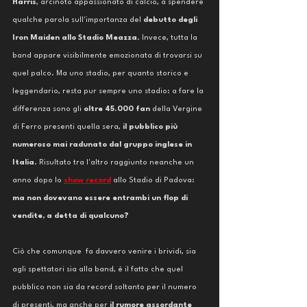
Harris
, arcinoto appassionato di calcio, a spendere 
qualche parola sull'importanza del 
debutto degli 
Iron Maiden allo Stadio Meazza
. Invece, tutta la 
band appare visibilmente emozionata di trovarsi su 
quel palco. Ma uno stadio, per quanto storico e 
leggendario, resta pur sempre uno stadio: a fare la 
differenza sono gli 
oltre 45.000 fan
 della Vergine 
di Ferro presenti quella sera, 
il pubblico più 
numeroso mai radunato dal gruppo inglese in 
Italia
. Risultato tra l'altro raggiunto neanche un 
anno dopo lo 
show record
allo Stadio di Padova: 
ma non dovevano essere entrambi un flop di 
vendite, a detta di qualcuno?
Ciò che comunque  fa davvero venire i brividi, sia 
agli spettatori sia alla band, è il fatto che quel 
pubblico non sia da record soltanto per il numero 
di presenti, ma anche per 
il rumore assordante 