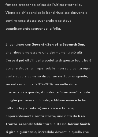
famoso crescendo prima dell'ultimo ritornello. 
Viene da chiedersi se la band riuscisse davvero a 
sentire cosa stesse suonando o se stava 
semplicemente seguendo la folla. 
Si continua con 
Seventh Son of a Seventh Son
, 
che ribadiamo essere uno dei momenti più alti 
(forse il più alto?) della scaletta di questo tour. Ed è 
qui che Bruce fa l'impensabile: non solo canta ogni 
parte vocale come su disco (sia nel tour originale, 
sia nel revival del 2012-2014, sia nelle date 
precedenti a questa, il cantante "spezzava" le note 
lunghe per avere più fiato, a Milano invece le ha 
fatte tutte per intero) ma riesce a tenere, 
apparentemente senza sforzo, una nota da 
ben 
trenta secondi!
 Addirittura lo stesso 
Adrian Smith
si gira a guardarlo, incredulo davanti a quello che 