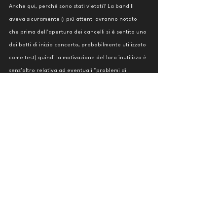
Anche qui, perché sono stati vietati? La band li 
aveva sicuramente (i più attenti avranno notato 
che prima dell'apertura dei cancelli si è sentito uno 
dei botti di inizio concerto, probabilmente utilizzato 
come test) quindi la motivazione del loro inutilizzo è 
senz'altro relativa ad eventuali "problemi di 
sicurezza". Salvo però che quasi ogni altro artista 
che si esibisce al Meazza porta con sé fuochi che, 
diciamolo, 
fanno impallidire quelli dei Maiden
. A 
questo punto la domanda sorge spontanea: 
c'è 
stata un po' di discriminazione a causa del 
genere di musica?
Produzione (dei Maiden) inadeguata
Fino al 2023 possiamo dire che i Maiden non 
necessitavano per forza di un "upgrade", dal 
momento che il 
Future Past Tour
 è stato 