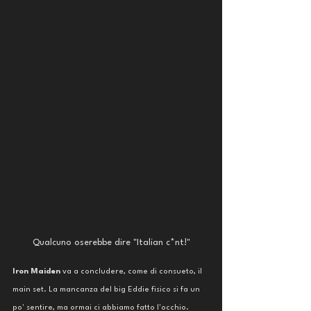
Qualcuno oserebbe dire "Italian c*nt!"
Iron Maiden
 va a concludere, come di consueto, il 
main set. La mancanza del big Eddie fisico si fa un 
po' sentire, ma ormai ci abbiamo fatto l'occhio. 