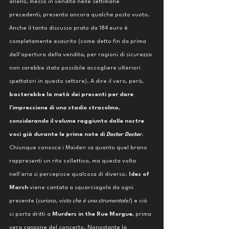
anello, messo in vendita nelle settimane 
precedenti, presenta ancora qualche posto vuoto. 
Anche il tanto discusso prato da 184 euro è 
completamente esaurito (come detto fin da prima 
dell'apertura della vendita, per ragioni di sicurezza 
non sarebbe stato possibile accogliere ulteriori 
spettatori in questo settore). A dire il vero, però, 
basterebbe la metà dei presenti per dare 
l'impressione di uno stadio stracolmo, 
considerando il volume raggiunto dalle nostre 
voci già durante le prime note di 
Doctor Doctor
. 
Chiunque conosca i Maiden sa quanto quel brano 
rappresenti un rito collettivo, ma questa volta 
nell'aria si percepisce qualcosa di diverso. 
Ides of 
March
 viene cantata a squarciagola da ogni 
presente (
curioso, visto che è una strumentale!
) e ciò 
ci porta dritti a
 Murders in the Rue Morgue
, prima 
vera canzone del concerto. Nonostante la 