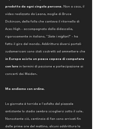
prodotto da ogni singola persona
. Non a caso, il 
video realizzato da Leana, moglie di Bruce 
Dickinson, della folla che cantava il ritornello di 
Aces High - accompagnato dalla didascalia, 
rigorosamente in italiano, "
Siete i migliori!
" - ha 
fatto il giro del mondo. Addirittura diversi portali 
sudamericani sono stati costretti ad ammettere che 
in Europa esiste un paese capace di competere 
con loro
 in termini di passione e partecipazione ai 
concerti dei Maiden.
Ma andiamo con ordine.
La giornata è torrida e l'asfalto del piazzale 
antistante lo stadio sembra sciogliersi sotto il sole. 
Nonostante ciò, centinaia di fan sono arrivati fin 
dalle prime ore del mattino, alcuni addirittura la 