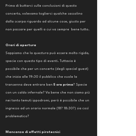
Prima di buttarci sulle conclusioni di questo 
concerto, volevamo toglierci qualche sassolino 
dalla scarpa riguardo ad alcune cose, giusto per 
non passare per quelli a cui va sempre  bene tutto. 
Orari di apertura
Sappiamo che la questura può essere molto rigida, 
specie con questo tipo di eventi. Tuttavia è 
possibile che per un concerto (degli special guest) 
che inizia alle 19:30 il pubblico che vuole la 
transenna deve entrare ben 
5 ore prima
? Specie 
con un caldo infernale? Va bene che non siamo più 
nei tanto temuti ippodromi, però è possibile che un 
ingresso ad un orario normale (18? 18:30?) sia così 
problematico? 
Mancanza di effetti pirotecnici