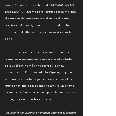
nazione
*" ma era un continuo di "
SCREAM FOR ME 
SAN SIRO!!
". A quanto pare,
 tutti gli Iron Maiden 
si sentono davvero onorati di esibirsi in una 
cornice così prestigiosa
, soprattutto dopo tutti 
questi anni di attesa. E diciamolo: 
ne è valsa la 
pena.
Dopo qualche inchino di Steve verso il pubblico 
(
sembrava più emozionato qui che allo stadio 
del suo West Ham l'anno scorso
), lo show 
prosegue con 
Phantom of the Opera
, la quale 
scatena il consueto pogo e isteria di massa. 
The 
Number of the Beast
 senza fiamme fa un effetto 
strano, ma ciò non ferma né il pubblico né la band 
dal regalare una performance da urlo.
"
38 anni fa non avremmo nemmeno 
sognato 
di suonare 