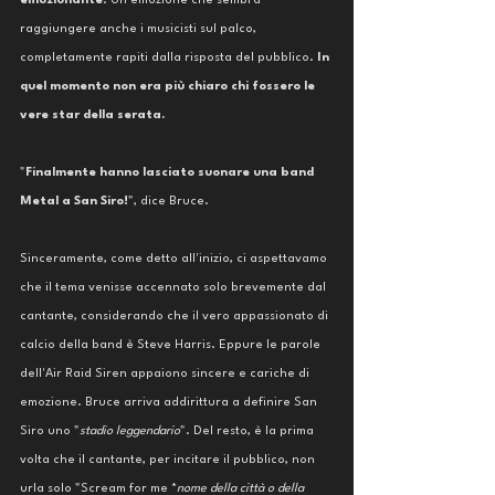
emozionante
. Un'emozione che sembra 
raggiungere anche i musicisti sul palco, 
completamente rapiti dalla risposta del pubblico. 
In 
quel momento non era più chiaro chi fossero le 
vere star della serata.
"
Finalmente hanno lasciato suonare una band 
Metal a San Siro!
", dice Bruce.
Sinceramente, come detto all'inizio, ci aspettavamo 
che il tema venisse accennato solo brevemente dal 
cantante, considerando che il vero appassionato di 
calcio della band è Steve Harris. Eppure le parole 
dell'Air Raid Siren appaiono sincere e cariche di 
emozione. Bruce arriva addirittura a definire San 
Siro uno "
stadio leggendario
". Del resto, è la prima 
volta che il cantante, per incitare il pubblico, non 
urla solo "Scream for me *
nome della città o della 