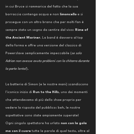
in cui Bruce si rammarica del fatto che la sua 
borraccia contenga acqua e non 
limoncello 
e si 
prosegue con un altro brano che per molti fan è 
sempre stato un sogno da sentire dal vivo: 
Rime of 
the Ancient Mariner
. La band è davvero al top 
della forma e offre una versione del classico di 
Powerslave semplicemente impeccabile (
se solo 
Adrian non avesse avuto problemi con la chitarra durante 
la parte lenta!
).
La batteria di Simon (e le nostre mani) scandiscono 
l'iconico inizio di 
Run to the Hills
, uno dei momenti 
che attendevamo di più dello show proprio per 
vedere la risposta del pubblico: beh, le nostre 
aspettative sono state ampiamente superate! 
Ogni singolo spettatore ha urlato
 non con la gola 
ma con il cuore
 tutte le parole di quel testo, oltre al 