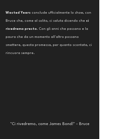
Wasted Years
 conclude ufficialmente lo show, con 
Bruce che, come al solito, ci saluta dicendo che 
ci 
rivedremo presto
. Con gli anni che passano e la 
paura che da un momento all'altro possano 
smettere, questa promessa, per quanto scontata, ci 
rincuora sempre. 
"Ci rivedremo, come James Bond!" - Bruce