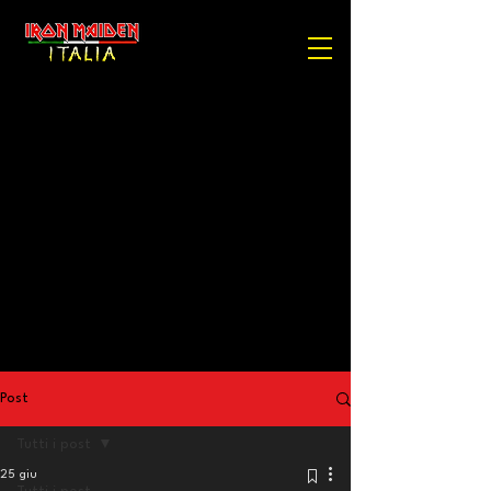
Post
Tutti i post
25 giu