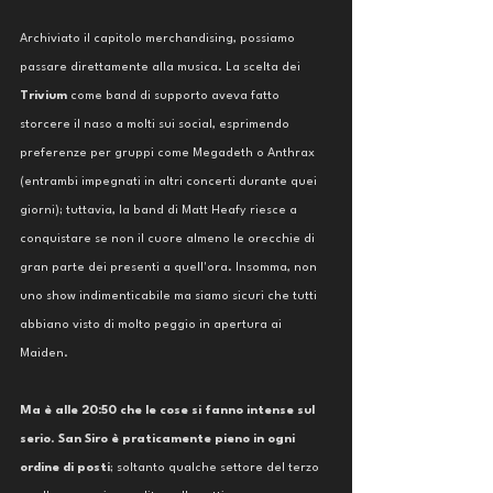
Archiviato il capitolo merchandising, possiamo 
passare direttamente alla musica. La scelta dei 
Trivium 
come band di supporto aveva fatto 
storcere il naso a molti sui social, esprimendo 
preferenze per gruppi come Megadeth o Anthrax 
(entrambi impegnati in altri concerti durante quei 
giorni); tuttavia, la band di Matt Heafy riesce a 
conquistare se non il cuore almeno le orecchie di 
gran parte dei presenti a quell'ora. Insomma, non 
uno show indimenticabile ma siamo sicuri che tutti 
abbiano visto di molto peggio in apertura ai 
Maiden.
Ma è alle 20:50 che le cose si fanno intense sul 
serio
. 
San Siro è praticamente pieno in ogni 
ordine di posti
; soltanto qualche settore del terzo 