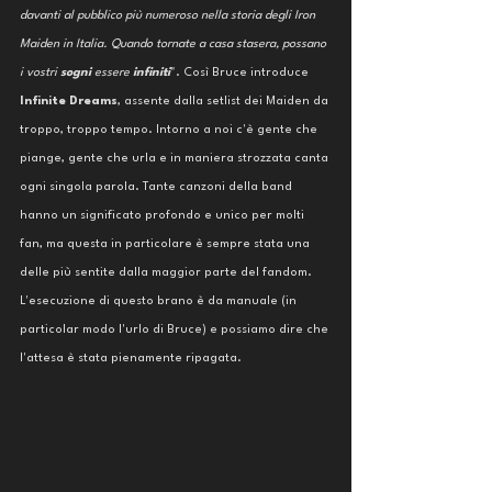
davanti al pubblico più numeroso nella storia degli Iron 
Maiden in Italia. Quando tornate a casa stasera, possano 
i vostri 
sogni 
essere 
infiniti
". Così Bruce introduce 
Infinite Dreams
, assente dalla setlist dei Maiden da 
troppo, troppo tempo. Intorno a noi c'è gente che 
piange, gente che urla e in maniera strozzata canta 
ogni singola parola. Tante canzoni della band 
hanno un significato profondo e unico per molti 
fan, ma questa in particolare è sempre stata una 
delle più sentite dalla maggior parte del fandom. 
L'esecuzione di questo brano è da manuale (in 
particolar modo l'urlo di Bruce) e possiamo dire che 
l'attesa è stata pienamente ripagata.