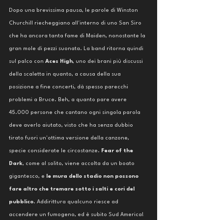
Dopo una brevissima pausa, le parole di Winston 
Churchill riecheggiano all'interno di uno San Siro 
che ha ancora tanta fame di Maiden, nonostante la 
gran mole di pezzi suonata. La band ritorna quindi 
sul palco con 
Aces High
, uno dei brani più discussi 
della scaletta in quanto, a causa della sua 
posizione a fine concerti, dà spesso parecchi 
problemi a Bruce. Beh, a quanto pare avere 
45.000 persone che cantano ogni singola parola 
deve averlo aiutato, visto che ha senza dubbio 
tirato fuori un'ottima versione della canzone, 
specie considerate le circostanze. 
Fear of the 
Dark
, come al solito, viene accolta da un boato 
gigantesco, e
 le mura dello stadio non possono 
fare altro che tremare sotto i salti e cori del 
pubblico
. Addirittura qualcuno riesce ad 
accendere un fumogeno, ed è subito Sud America! 