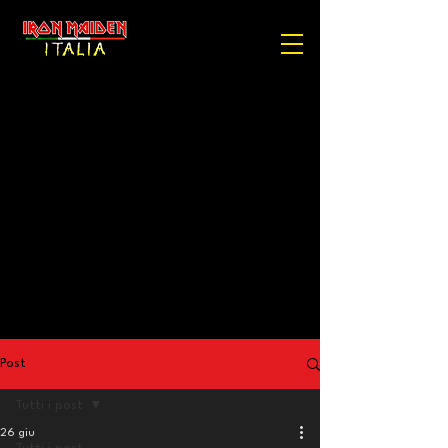
Post
Tutti i post
26 giu