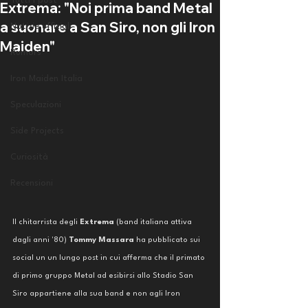
Tutti i post
Extrema: "Noi prima band Metal
a suonare a San Siro, non gli Iron
Notizie ufficiali
Maiden"
Rumors
Iron Maiden Italia
Speculazioni
Side Projects
Curiosità
Recensioni
Il chitarrista degli 
Extrema 
(band italiana attiva 
dagli anni '80) 
Tommy Massara 
ha pubblicato sui 
social un un lungo post in cui afferma che il primato 
di primo gruppo Metal ad esibirsi allo Stadio San 
Siro appartiene alla sua band e non agli Iron 