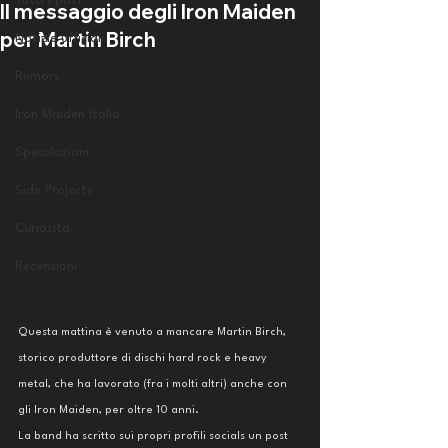
Tutti i post
Il messaggio degli Iron Maiden
per Martin Birch
Notizie ufficiali
Rumors
Iron Maiden Italia
Speculazioni
Side Projects
Curiosità
Recensioni
Questa mattina è venuto a mancare Martin Birch, 
storico produttore di dischi hard rock e heavy 
metal, che ha lavorato (fra i molti altri) anche con 
gli Iron Maiden, per oltre 10 anni. 
La band ha scritto sui propri profili socials un post 