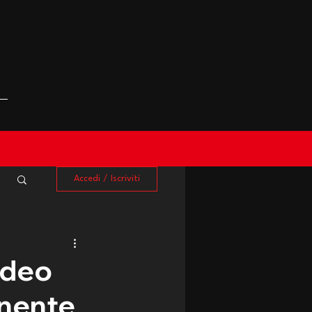
Accedi / Iscriviti
ideo
enente