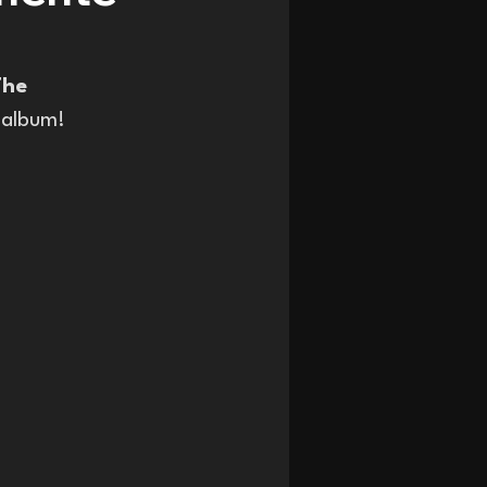
The 
o album!