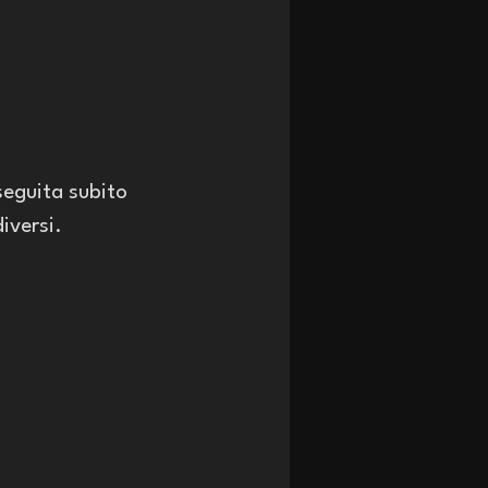
seguita subito 
iversi.