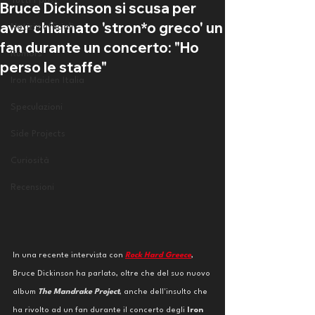
Tutti i post
Bruce Dickinson si scusa per
aver chiamato 'stron*o greco' un
Notizie ufficiali
fan durante un concerto: "Ho
Rumors
perso le staffe"
Iron Maiden Italia
Speculazioni
Side Projects
Curiosità
Recensioni
In una recente intervista con 
Rock Hard Greece
, 
Bruce Dickinson ha parlato, oltre che del suo nuovo 
album 
The Mandrake Project
, anche dell'insulto che 
ha rivolto ad un fan durante il concerto degli 
Iron 