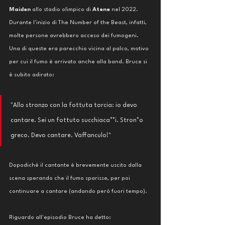
Maiden
 allo stadio olimpico di 
Atene 
nel 2022. 
Durante l'inizio di The Number of the Beast, infatti, 
molte persone avrebbero acceso dei fumogeni. 
Una di queste era parecchio vicina al palco, motivo 
per cui il fumo è arrivato anche alla band. Bruce si 
è subito adirato: 
"Allo stronzo con la fottuta torcia: io devo 
cantare. Sei un fottuto succhiaca**i. Stron*o 
greco. Devo cantare. Vaffanculo!"
Dopodiché il cantante è brevemente uscito dalla 
scena sperando che il fumo sparisse, per poi 
continuare a cantare (andando però fuori tempo). 
Riguardo all'episodio Bruce ha detto: 