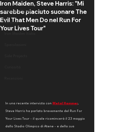
Tutti i post
Iron Maiden, Steve Harris: "Mi
sarebbe piaciuto suonare The
Notizie ufficiali
Evil That Men Do nel Run For
Rumors
Your Lives Tour"
Iron Maiden Italia
Speculazioni
Side Projects
Curiosità
Recensioni
In una recente intervista con 
Metal Hammer
, 
Steve Harris ha parlato brevemente del Run For 
Your Lives Tour - il quale ricomincerà il 23 maggio 
dallo Stadio Olimpico di Atene - e della sua 