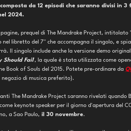
è composta da 12 episodi che saranno divisi in 3 
nel 2024.
pagine, prequel di The Mandrake Project, intitolato '
so nel libretto del 7'' che accompagna il singolo, e spia
rrà. Il singolo include anche la versione demo original
ty Should Fail
', la quale è stata utilizzata come open
he Book of Souls del 2015. Potete pre-ordinare da 
QU
o negozio di musica preferito).
danti The Mandrake Project saranno rivelati quando B
come keynote speaker per il giorno d'apertura del CC
no, a Sao Paulo,
 il 30 novembre
.