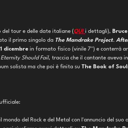
 del tour e delle date italiane (
QUI 
i dettagli), 
Bruce
to il primo singolo da 
The Mandrake Project
. 
Afte
 1 dicembre
 in formato fisico (vinile 7'') e conterrà a
f Eternity Should Fail
, traccia che il cantante aveva i
lbum solista ma che poi è finita su 
The Book of Soul
fficiale:
l mondo del Rock e del Metal con l'annuncio del suo a