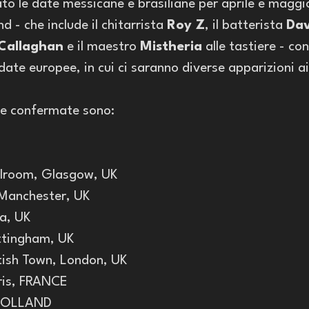
o le date messicane e brasiliane per aprile e maggio
 - che include il chitarrista 
Roy Z
, il batterista 
Da
Callaghan
 e il maestro 
Mistheria
 alle tastiere - co
date europee, in cui ci saranno diverse apparizioni ai
e confermate sono:
llroom, Glasgow, UK
Manchester, UK
a, UK
ttingham, UK
ish Town, London, UK
ris, FRANCE
, HOLLAND