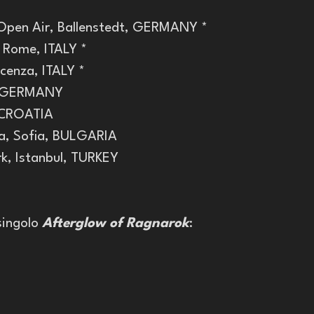
Open Air, Ballenstedt, GERMANY *
 Rome, ITALY *
cenza, ITALY *
n, GERMANY
, CROATIA
na, Sofia, BULGARIA
ark, Istanbul, TURKEY
singolo 
Afterglow of Ragnarok
: