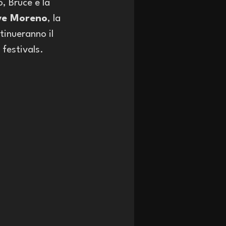
, Bruce e la 
ve Moreno
, la 
ntinueranno il 
 festivals. 