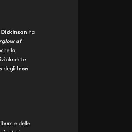
 Dickinson
 ha 
rglow of 
nche la 
nizialmente 
s
 degli 
Iron 
lbum e delle 