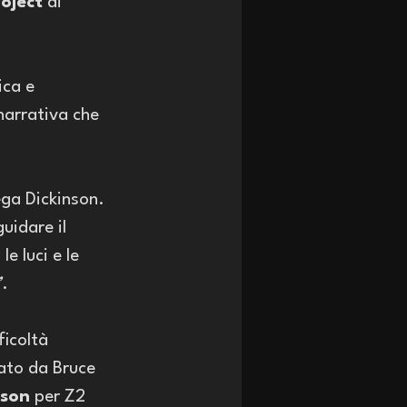
oject
 di 
ica e 
narrativa che 
ega Dickinson. 
uidare il 
e luci e le 
”
.
icoltà 
eato da Bruce 
nson
 per Z2 