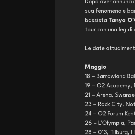
Dopo aver annunciat
sua fenomenale band
bassista 
Tanya O'
tour con una leg di 
Le date attualment
Maggio
18 – Barrowland Ba
19 – O2 Academy, 
21 – Arena, Swanse
23 – Rock City, No
24 – O2 Forum Kent
26 – L’Olympia, Pa
28 – 013, Tilburg