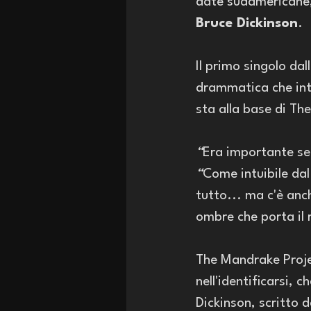
date sudamericane, 
Bruce Dickinson
.
Il primo singolo dal
drammatica che intr
sta alla base di Th
“
Era importante se
“
Come intuibile dal
tutto... ma c'è anch
ombre che porta il r
The Mandrake Projec
nell'identificarsi,
Dickinson, scritto d