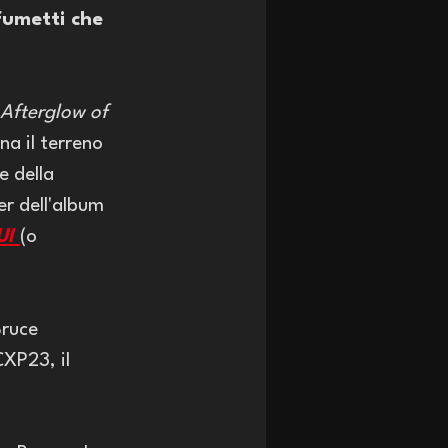
fumetti che 
Afterglow of 
na il terreno 
e della 
er dell'album 
I 
(o 
ruce 
XP23, il 