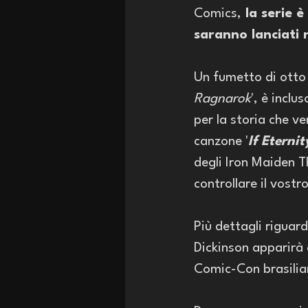
Comics,
 la serie 
saranno lanciati 
Un fumetto di otto 
Ragnarok
', è inclu
per la storia che ve
canzone '
If Eterni
degli Iron Maiden T
controllare il vostr
Più dettagli riguar
Dickinson apparirà 
Comic-Con brasilia