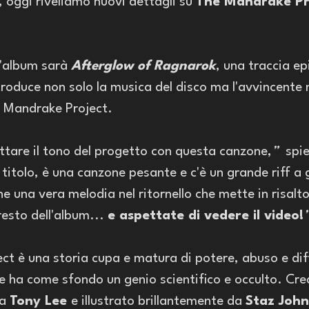
oggi riveliamo nuovi dettagli su 
The Mandrake Pr
l'album sarà 
Afterglow of Ragnarok
, una traccia ep
oduce non solo la musica del disco ma l'avvincente 
e Mandrake Project.
ttare il tono del progetto con questa canzone,
”
  spi
 titolo, è una canzone pesante e c'è un grande riff a g
e una vera melodia nel ritornello che mette in risalto l
esto dell'album... 
e aspettate di vedere il video!
t è una storia cupa e matura di potere, abuso e diff
 che ha come sfondo un genio scientifico e occulto. Cr
a 
Tony Lee 
e illustrato brillantemente da 
Staz Joh