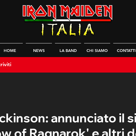
HOME
NEWS
LA BAND
CHI SIAMO
CONTATTI
riviti
ckinson: annunciato il s
w of Ragnarok' e altri d