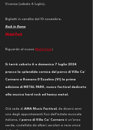
Vicenza (sabato 6 luglio).
Biglietti in vendita dal 10 novembre. 
Rock in Roma
Metal Park
Riguardo al nuovo 
Metal Park
: 
Si terrà sabato 6 e domenica 7 luglio 2024 
presso la splendida cornice del parco di Villa Ca’ 
Cornaro a Romano D’Ezzelino (VI) la prima 
edizione di METAL PARK, nuovo festival dedicato 
alla musica hard rock ed heavy metal.
Già sede di
 AMA Music Festival
, da diversi anni 
uno degli appuntamenti fissi dell’estate musicale 
italiana, il 
parco di Villa Ca’ Cornaro
 è un’area 
verde, costellata da alberi secolari e resa unica 