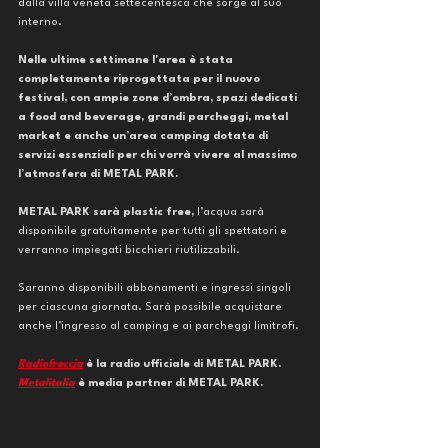
dalla villa veneta settecentesca che sorge al suo 
interno.
Nelle ultime settimane l'area è stata 
completamente riprogettata per il nuovo 
festival, con ampie zone d’ombra, spazi dedicati 
a food and beverage, grandi parcheggi, metal 
market e anche un’area camping dotata di 
servizi essenziali per chi vorrà vivere al massimo 
l’atmosfera di METAL PARK.
METAL PARK sarà plastic free, 
l’acqua sarà 
disponibile gratuitamente per tutti gli spettatori e 
verranno impiegati bicchieri riutilizzabili.
Saranno disponibili abbonamenti e ingressi singoli 
per ciascuna giornata. Sarà possibile acquistare 
anche l’ingresso al camping e ai parcheggi limitrofi.
Radiofreccia
 è la radio ufficiale di METAL PARK.
Metalitalia
 è media partner di METAL PARK.