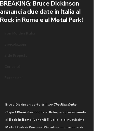
Tutti i post
BREAKING: Bruce Dickinson
annuncia due date in Italia al
Notizie ufficiali
Rock in Roma e al Metal Park!
Rumors
Iron Maiden Italia
Speculazioni
Side Projects
Curiosità
Recensioni
Bruce Dickinson porterà il suo 
The Mandrake 
Project World Tour
 anche in Italia, più precisamente 
al 
Rock in Roma
 (venerdì 5 luglio) e al nuovissimo 
Metal Park
 di Romano D'Ezzelino, in provincia di 