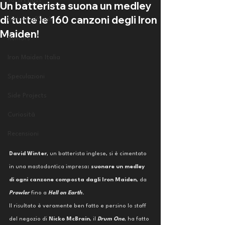
Tutti i post
Un batterista suona un medley
di tutte le 160 canzoni degli Iron
Notizie ufficiali
Maiden!
Rumors
Iron Maiden Italia
Speculazioni
Side Projects
Curiosità
Recensioni
David Winter
, un batterista inglese, si è cimentato 
in una mastodontica impresa:
 suonare un medley 
di ogni canzone composta dagli Iron Maiden
, da 
Prowler
 fino a 
Hell on Earth
.
Il risultato è veramente ben fatto e persino lo staff 
del negozio di 
Nicko McBrain
, il 
Drum One
, ha fatto 