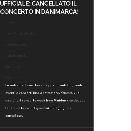
Tutti i post
UFFICIALE: CANCELLATO IL
CONCERTO IN DANIMARCA!
Notizie ufficiali
Rumors
Iron Maiden Italia
Speculazioni
Side Projects
Curiosità
Recensioni
Le autorità danesi hanno appena vietato grandi 
eventi e concerti fino a settembre. Questo vuol 
dire che il concerto degli 
Iron Maiden 
che doveva 
tenersi al festival 
Copenhell
 il 20 giugno è 
cancellato. 