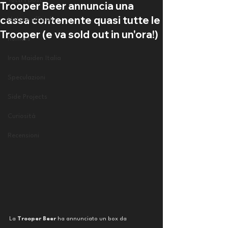
Tutti i post
Trooper Beer annuncia una
cassa contenente quasi tutte le
Notizie ufficiali
Trooper (e va sold out in un'ora!)
Rumors
Iron Maiden Italia
Speculazioni
Side Projects
Curiosità
Recensioni
La 
Trooper Beer 
ha annunciato un box da 