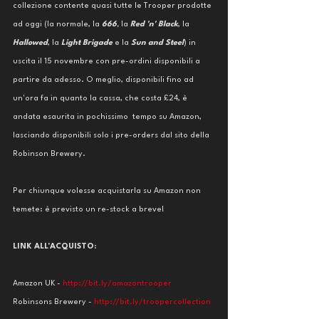
collezione contente quasi tutte le Trooper prodotte 
ad oggi (la normale, la 
666
, 
la 
Red 'n' Black
, la 
Hallowed
, la 
Light Brigade 
e la 
Sun and Steel
) in 
uscita il 15 novembre con pre-ordini disponibili a 
partire da adesso. O meglio, disponibili fino ad 
un'ora fa in quanto la cassa, che costa £24, è 
andata esaurita in pochissimo  tempo su Amazon, 
lasciando disponibili solo i pre-orders dal sito della 
Robinson Brewery.
Per chiunque volesse acquistarla su Amazon non 
temete: è previsto un re-stock a breve!
LINK ALL'ACQUISTO
: 
Amazon UK - 
http://bit.ly/amazontrooper
Robinsons Brewery - 
http://bit.ly/troopercollection