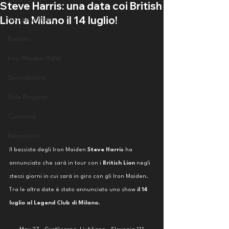
Tutti i post
Steve Harris: una data coi British
Lion a Milano il 14 luglio!
Notizie ufficiali
Rumors
Iron Maiden Italia
Speculazioni
Side Projects
Curiosità
Recensioni
Il bassista degli Iron Maiden
 Steve Harris
 ha 
annunciato che sarà in tour con i 
British Lion 
negli 
stessi giorni in cui sarà in giro con gli Iron Maiden. 
Tra le altra date è stato annunciato uno show 
il 14 
luglio al Legend Club di Milano. 