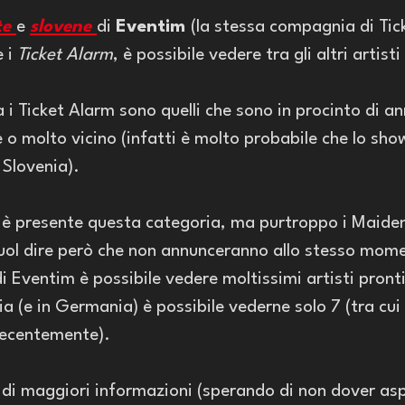
e 
e 
slovene 
di 
Eventim 
(la stessa compagnia di Tick
 i 
Ticket Alarm
, è possibile vedere tra gli altri artisti
a i Ticket Alarm sono quelli che sono in procinto di a
 o molto vicino (infatti è molto probabile che lo show
 Slovenia). 
 è presente questa categoria, ma purtroppo i Maide
uol dire però che non annunceranno allo stesso momen
di Eventim è possibile vedere moltissimi artisti pronti 
ia (e in Germania) è possibile vederne solo 7 (tra cui
ecentemente). 
 di maggiori informazioni (sperando di non dover as