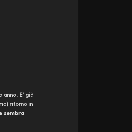
o anno. E' già 
o) ritorno in 
e sembra 