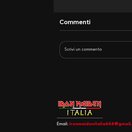
Commenti
Scrivi un commento
San Siro si inchina agli Iron
Maiden: recensione di un
concerto epocale
Email:
ironmaidenitalia666@gmail