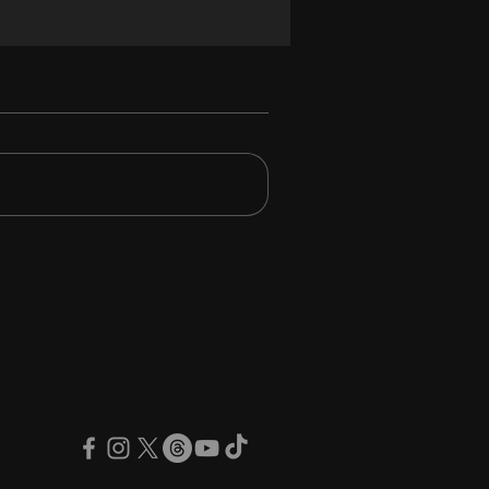
 Maiden: la classifica
i album preferiti da
o McBrain