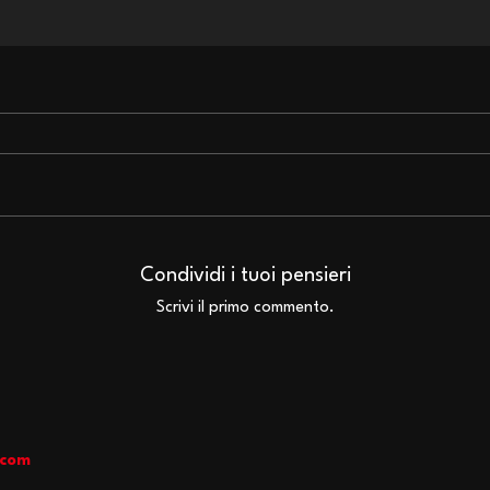
Bruce Dickinson: il nuovo
Iron
album si intitolerà 'Vigor
degl
Condividi i tuoi pensieri
Mortis'?
Nick
Scrivi il primo commento.
.com