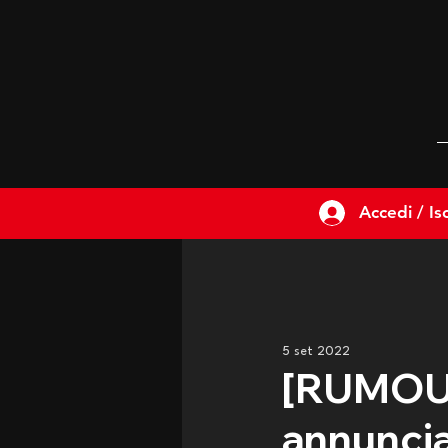
Accedi / Isc
5 set 2022
[RUMOUR]
annuncia