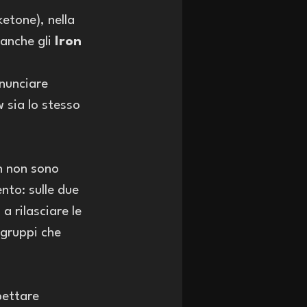
etone), nella 
 anche gli 
Iron 
nnunciare 
 sia lo stesso 
n non sono 
to: sulle due 
a rilasciare le 
 gruppi che 
pettare 