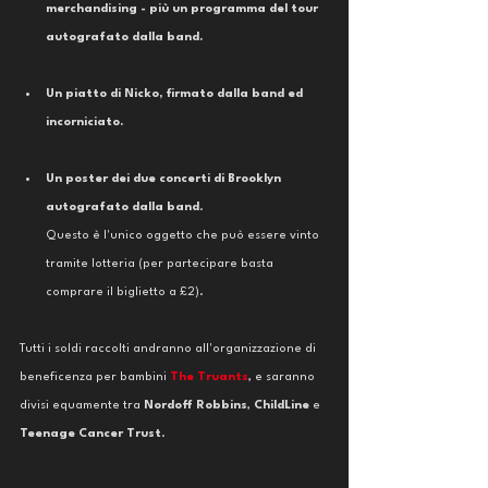
merchandising - più un programma del tour 
autografato dalla band.
Un piatto di Nicko, firmato dalla band ed 
incorniciato. 
Un poster dei due concerti di Brooklyn 
autografato dalla band
. 
Questo è l'unico oggetto che può essere vinto 
tramite lotteria (per partecipare basta 
comprare il biglietto a £2).
Tutti i soldi raccolti andranno all'organizzazione di 
beneficenza per bambini 
The Truants
, e saranno 
divisi equamente tra 
Nordoff Robbins
, 
ChildLine
 e 
Teenage Cancer Trust
. 