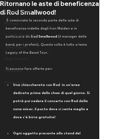
Tutti i post
Ritornano le aste di beneficenza
di Rod Smallwood!
Notizie ufficiali
 È cominciata la seconda parte delle aste di 
Rumors
beneficenza indette dagli Iron Maiden e in 
Iron Maiden Italia
particolare da 
Rod Smallwood 
(il manager della 
band, per i profani). Questa volta è tutto a tema 
Speculazioni
Legacy of the Beast Tour. 
Side Projects
Si possono fare offerte per:
Curiosità
Recensioni
Una chiaccherata con Rod  in un'area 
dedicata prima dello show di quel giorno. Si 
potrà poi vedere il concerto con Rod dalla 
zona mixer, il posto dove si sente meglio e 
dove c'è birra gratuita!
Ogni oggetto presente allo stand del 