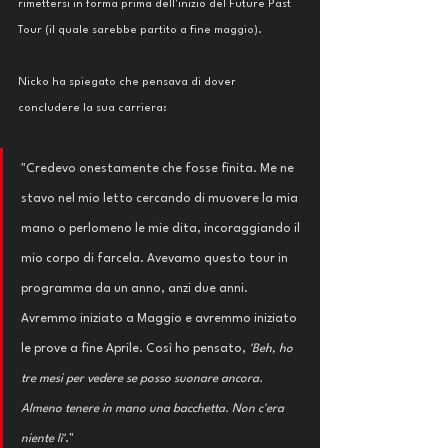
rimettersi in forma prima dell'inizio del Future Past 
Tour (il quale sarebbe partito a fine maggio). 
Nicko ha spiegato che pensava di dover 
concludere la sua carriera:
"Credevo onestamente che fosse finita. Me ne 
stavo nel mio letto cercando di muovere la mia 
mano o perlomeno le mie dita, incoraggiando il 
mio corpo di farcela. Avevamo questo tour in 
programma da un anno, anzi due anni. 
Avremmo iniziato a Maggio e avremmo iniziato 
le prove a fine Aprile. Così ho pensato, 
'Beh, ho 
tre mesi per vedere se posso suonare ancora. 
Almeno tenere in mano una bacchetta. Non c'era 
niente lì'
."