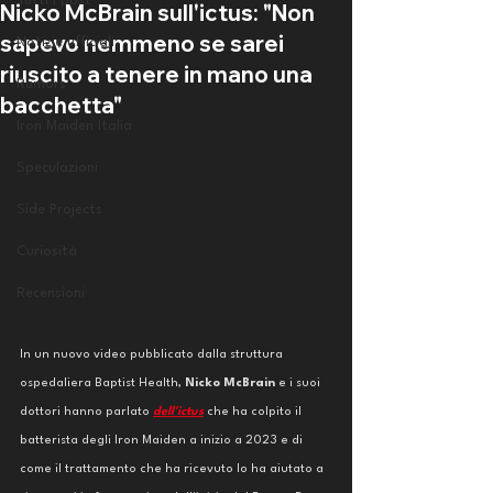
Tutti i post
Nicko McBrain sull'ictus: "Non
sapevo nemmeno se sarei
Notizie ufficiali
riuscito a tenere in mano una
Rumors
bacchetta"
Iron Maiden Italia
Speculazioni
Side Projects
Curiosità
Recensioni
In un nuovo video pubblicato dalla struttura 
ospedaliera Baptist Health,
 Nicko McBrain
 e i suoi 
dottori hanno parlato 
dell'ictus
 che ha colpito il 
batterista degli Iron Maiden a inizio a 2023 e di 
come il trattamento che ha ricevuto lo ha aiutato a 