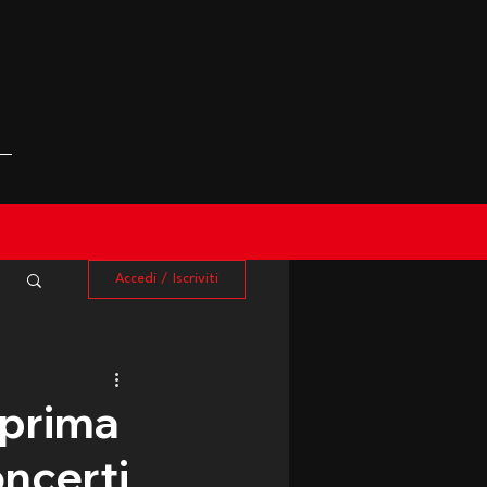
Accedi / Iscriviti
 prima
oncerti