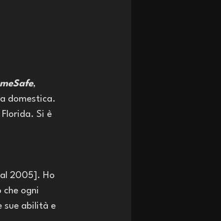
meSafe
, 
nza domestica. 
lorida. Si è 
 al 2005]. Ho 
 che ogni 
 sue abilità e 