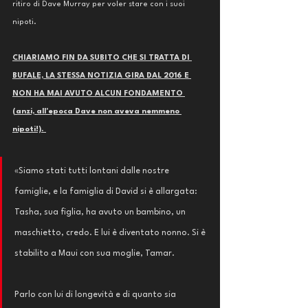
ritiro di Dave Murray per voler stare con i suoi 
nipoti. 
CHIARIAMO FIN DA SUBITO CHE SI TRATTA DI 
BUFALE, LA STESSA NOTIZIA GIRA DAL 2016 E 
NON HA MAI AVUTO ALCUN FONDAMENTO 
(anzi, all'epoca Dave non aveva nemmeno 
nipoti!). 
«Siamo stati tutti lontani dalle nostre 
famiglie, e la famiglia di David si è allargata: 
Tasha, sua figlia, ha avuto un bambino, un 
maschietto, credo. E lui è diventato nonno. Si è 
stabilito a Maui con sua moglie, Tamar.
Parlo con lui di longevità e di quanto sia 