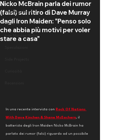
Tutti i post
Nicko McBrain parla dei rumor
(falsi) sul ritiro di Dave Murray
Notizie ufficiali
dagli Iron Maiden: "Penso solo
Rumors
che abbia più motivi per voler
Iron Maiden Italia
stare a casa"
Speculazioni
Side Projects
Curiosità
Recensioni
In una recente intervista con 
Rock Of Nations 
With Dave Kinchen & Shane McEachern
, il 
batterista degli Iron Maiden Nicko McBrain ha 
parlato dei rumor (falsi) riguardo ad un possibile 