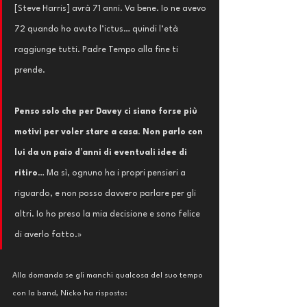
[Steve Harris] avrà 71 anni. Va bene. Io ne avevo 
72 quando ho avuto l’ictus… quindi l’età 
raggiunge tutti. Padre Tempo alla fine ti 
prende.
Penso solo che per Davey ci siano forse più 
motivi per voler stare a casa
. 
Non parlo con 
lui da un paio d’anni di eventuali idee di 
ritiro
… Ma sì, ognuno ha i propri pensieri a 
riguardo, e non posso davvero parlare per gli 
altri. Io ho preso la mia decisione e sono felice 
di averlo fatto.»
Alla domanda se gli manchi qualcosa del suo tempo 
con la band, Nicko ha risposto: 