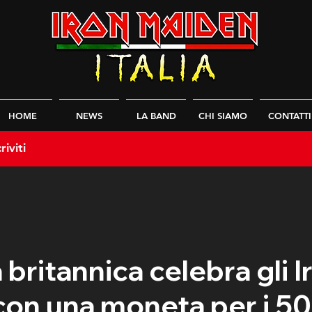
HOME
NEWS
LA BAND
CHI SIAMO
CONTATTI
riviti
britannica celebra gli I
on una moneta per i 50