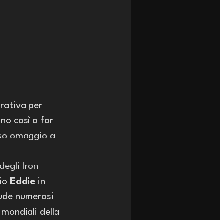
ativa per 
no così a far 
eso omaggio a 
degli Iron 
io 
Eddie
 in 
lude numerosi 
 mondiali della 