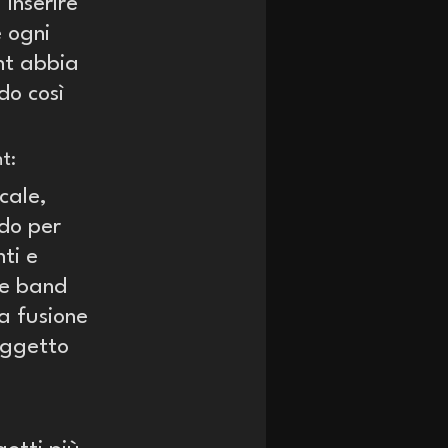
 inserire 
 ogni 
nt abbia 
o così 
t:
cale, 
do per 
ti e 
le band 
a fusione 
oggetto 