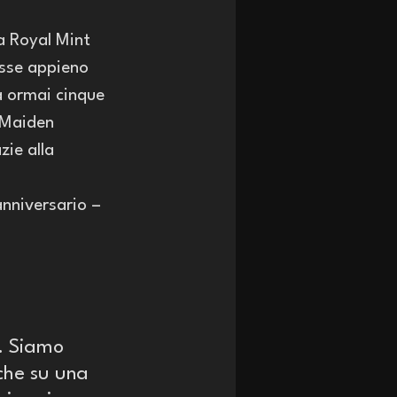
a Royal Mint 
asse appieno 
a ormai cinque 
 Maiden 
ie alla 
anniversario – 
0. Siamo 
nche su una 