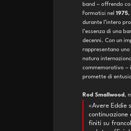
band – offrendo così
Formatisi nel 
1975
,
durante l’intero pr
l’essenza di una ba
decenni. Con un imp
rappresentano uno d
natura internaziona
commemorativo – il 
promette di entusia
Rod Smallwood
, 
«Avere Eddie s
continuazione d
finiti su franc