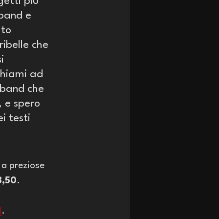
etti più 
band e 
uto 
ribelle che 
i 
ichiami ad 
 band che 
, e spero 
i testi 
 a preziose 
8,50
.
I
.