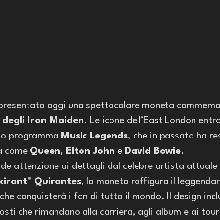
 presentato oggi una spettacolare moneta commemor
 degli Iron Maiden
. Le icone dell’East London entra
oso programma 
Music Legends
, che in passato ha r
a come 
Queen
, 
Elton John
 e 
David Bowie
.
e attenzione ai dettagli dal celebre artista attuale 
kirant" Quirantes
, la moneta raffigura il leggendar
he conquisterà i fan di tutto il mondo. Il design inc
osti che rimandano alla carriera, agli album e ai tour