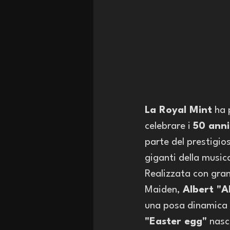
La Royal Mint
 ha
celebrare i 
50 anni
parte del prestigi
giganti della music
Realizzata con grand
Maiden, 
Albert "A
una posa dinamica c
"Easter egg"
 nasc