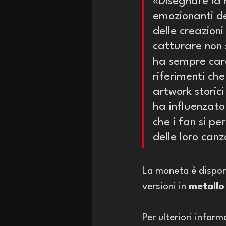
«Disegnare la 
emozionanti de
delle creazioni
catturare non s
ha sempre cara
riferimenti che
artwork storic
ha influenzato
che i fan si pe
delle loro canz
La moneta è disponi
versioni in 
metallo
Per ulteriori inform