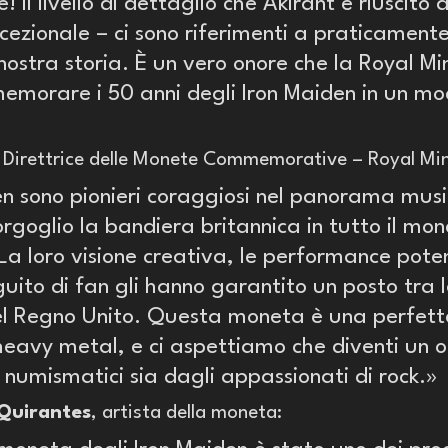
! Il livello di dettaglio che Akirant è riuscito a
ccezionale – ci sono riferimenti a praticamente
 nostra storia. È un vero onore che la Royal Mi
emorare i 50 anni degli Iron Maiden in un mod
, Direttrice delle Monete Commemorative – Royal Min
en sono pionieri coraggiosi nel panorama musi
rgoglio la bandiera britannica in tutto il mon
La loro visione creativa, le performance poten
eguito di fan gli hanno garantito un posto tra 
del Regno Unito. Questa moneta è una perfett
heavy metal, e ci aspettiamo che diventi un 
 numismatici sia dagli appassionati di rock.»
 Quirantes
, artista della moneta: