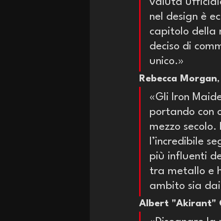
valuta ufficiale
nel design è e
capitolo della
deciso di comm
unico.»
Rebecca Morgan
«Gli Iron Maid
portando con o
mezzo secolo. 
l’incredibile s
più influenti 
tra metallo e 
ambito sia dai
Albert "Akirant"