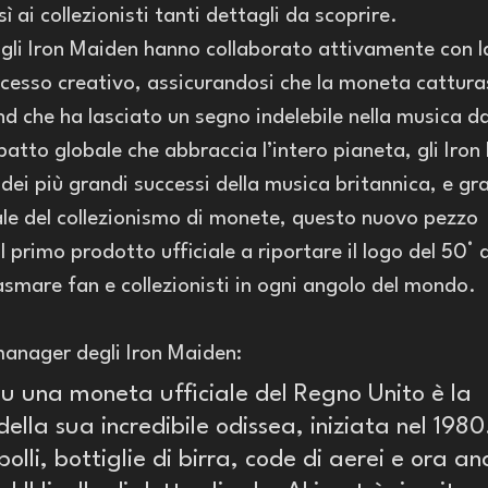
 ai collezionisti tanti dettagli da scoprire.
 gli Iron Maiden hanno collaborato attivamente con l
ocesso creativo, assicurandosi che la moneta cattur
nd che ha lasciato un segno indelebile nella musica d
atto globale che abbraccia l’intero pianeta, gli Iron
ei più grandi successi della musica britannica, e graz
le del collezionismo di monete, questo nuovo pezzo 
primo prodotto ufficiale a riportare il logo del 50° 
smare fan e collezionisti in ogni angolo del mondo.
manager degli Iron Maiden:
u una moneta ufficiale del Regno Unito è la 
ella sua incredibile odissea, iniziata nel 198
obolli, bottiglie di birra, code di aerei e ora a