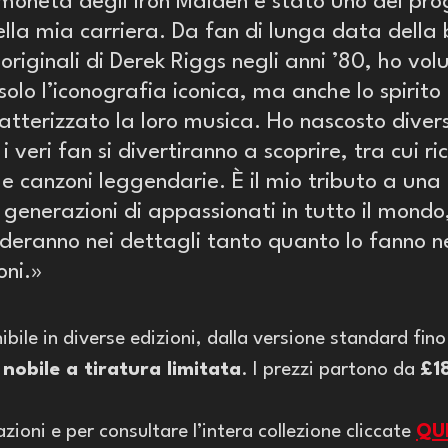
moneta degli Iron Maiden è stato uno dei prog
lla mia carriera. Da fan di lunga data della 
 originali di Derek Riggs negli anni ’80, ho vol
olo l’iconografia iconica, ma anche lo spirito 
tterizzato la loro musica. Ho nascosto divers
 i veri fan si divertiranno a scoprire, tra cui r
i e canzoni leggendarie. È il mio tributo a una
 generazioni di appassionati in tutto il mondo
rderanno nei dettagli tanto quanto lo fanno ne
oni.»
bile in diverse edizioni, dalla versione standard fino
 nobile a tiratura limitata
. I prezzi partono da 
£1
azioni e per consultare l’intera collezione cliccate 
QU