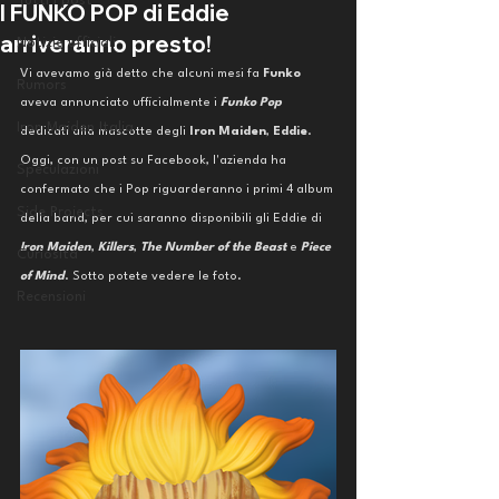
Tutti i post
I FUNKO POP di Eddie
arriveranno presto!
Notizie ufficiali
Vi avevamo già detto che alcuni mesi fa 
Funko 
Rumors
aveva annunciato ufficialmente i 
Funko Pop 
Iron Maiden Italia
dedicati alla mascotte degli 
Iron Maiden
, 
Eddie
.
Oggi, con un post su Facebook, l'azienda ha 
Speculazioni
confermato che i Pop riguarderanno i primi 4 album 
Side Projects
della band, per cui saranno disponibili gli Eddie di 
Iron Maiden
, 
Killers
, 
The Number of the Beast
 e 
Piece 
Curiosità
of Mind
. Sotto potete vedere le foto. 
Recensioni