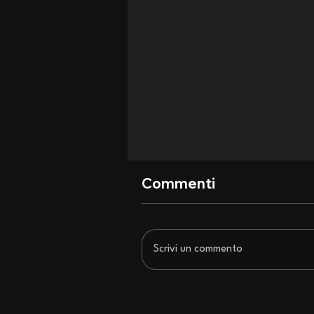
Commenti
Scrivi un commento
San Siro si inchina agli Iron
Maiden: recensione di un