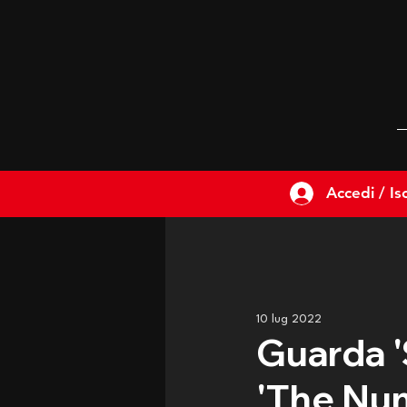
Accedi / Isc
10 lug 2022
Guarda '
'The Num