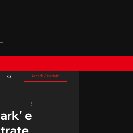
Accedi / Iscriviti
ark' e
trate