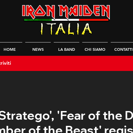
HOME
NEWS
LA BAND
CHI SIAMO
CONTATTI
riviti
Stratego', 'Fear of the D
ber of the Beast' regis