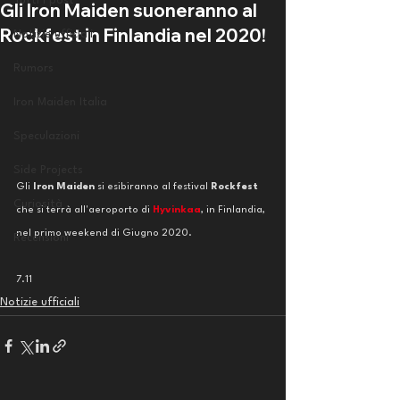
Tutti i post
Gli Iron Maiden suoneranno al
Rockfest in Finlandia nel 2020!
Notizie ufficiali
Rumors
Iron Maiden Italia
Speculazioni
Side Projects
Gli 
Iron Maiden 
si esibiranno al festival 
Rockfest
Curiosità
che si terrà all'aeroporto di 
Hyvinkaa
, in Finlandia, 
nel primo weekend di Giugno 2020. 
Recensioni
7.11
Notizie ufficiali