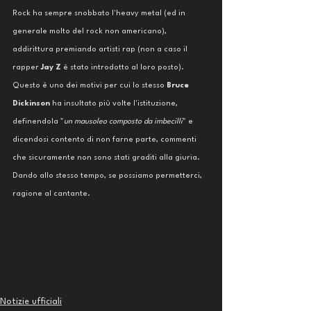
Rock ha sempre snobbato l'heavy metal (ed in 
generale molto del rock non americano), 
addirittura premiando artisti rap (non a caso il 
rapper 
Jay Z
 è stato introdotto al loro posto). 
Questo è uno dei motivi per cui lo stesso 
Bruce 
Dickinson
 ha insultato più volte l'istituzione, 
definendola "
un mausoleo composto da imbecilli
" e 
dicendosi contento di non farne parte, commenti 
che sicuramente non sono stati graditi alla giuria. 
Dando allo stesso tempo, se possiamo permetterci, 
ragione al cantante. 
Notizie ufficiali