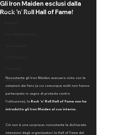
Tutti i post
Gli Iron Maiden esclusi dalla
Rock 'n' Roll Hall of Fame!
Notizie ufficiali
Rumors
Iron Maiden Italia
Speculazioni
Side Projects
Curiosità
Nonostante gli Iron Maiden avessero vinto con le 
Recensioni
votazioni dei fans (a cui comunque molti non hanno 
partecipato in segno di protesta contro 
l'istituzione), la 
Rock 'n' Roll Hall of Fame non ha 
introdotto gli Iron Maiden al suo interno. 
Ciò non è una sorpresa: nonostante le dichiarate 
intenzioni degli organizzatori la Hall of Fame del 