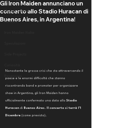
Tutti i post
Gli Iron Maiden annunciano un
concerto allo Stadio Huracan di
Notizie ufficiali
Buenos Aires, in Argentina!
Rumors
Iron Maiden Italia
Speculazioni
Side Projects
Curiosità
Nonostante la grossa crisi che sta attraversando il 
Recensioni
paese e le enormi difficoltà che stanno 
riscontrando band e promoter per organizzare 
show in Argentina, gli Iron Maiden hanno 
ufficialmente confermato una data allo 
Stadio 
Huracan
 di 
Buenos Aires
. 
Il concerto si terrà l'1 
Dicembre
 (come previsto).