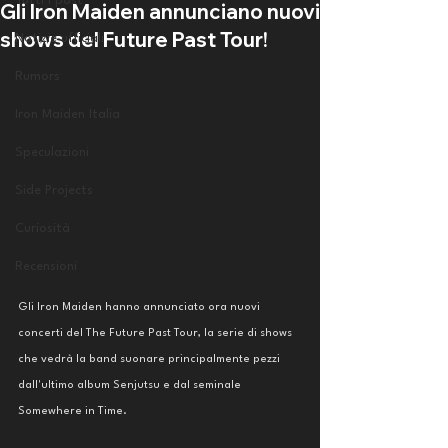
Tutti i post
Gli Iron Maiden annunciano nuovi
shows del Future Past Tour!
Notizie ufficiali
Rumors
Iron Maiden Italia
Speculazioni
Side Projects
Curiosità
Recensioni
Gli Iron Maiden hanno annunciato ora nuovi 
concerti del The Future Past Tour, la serie di shows 
che vedrà la band suonare principalmente pezzi 
dall'ultimo album Senjutsu e dal seminale 
Somewhere in Time. 