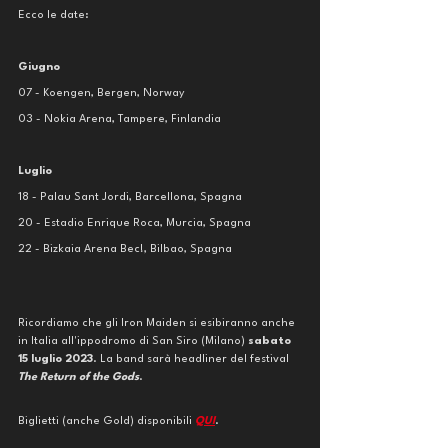
Ecco le date: 
Giugno
07 - Koengen, Bergen, Norway
03 - Nokia Arena, Tampere, Finlandia
Luglio
18 - Palau Sant Jordi, Barcellona, Spagna
20 - Estadio Enrique Roca, Murcia, Spagna
22 - Bizkaia Arena Bec!, Bilbao, Spagna
Ricordiamo che gli Iron Maiden si esibiranno anche 
in Italia all'ippodromo di San Siro (Milano) 
sabato 
15 luglio 2023
. La band sarà headliner del festival 
The Return of the Gods
. 
Biglietti (anche Gold) disponibili 
QUI
.