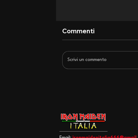
Commenti
Scrivi un commento
San Siro si inchina agli Iron
Maiden: recensione di un
concerto epocale
Email:
ironmaidenitalia666@gmail