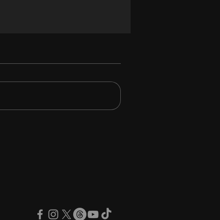
Iron Maiden non
bbero partecipato
monia della Rock & Roll
 Of Fame nemmeno se
sero potuto