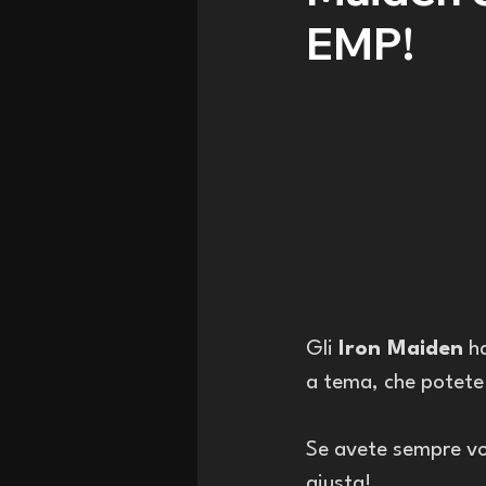
EMP!
Gli 
Iron Maiden
 h
a tema, che potete 
Se avete sempre vo
giusta!