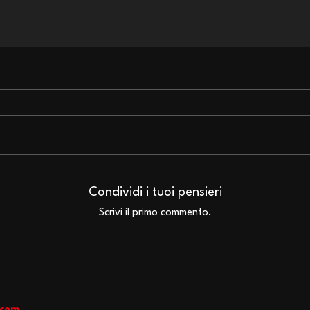
Iron Maiden: la classifica
Gli 
degli album preferiti da
avre
Condividi i tuoi pensieri
Nicko McBrain
ceri
Scrivi il primo commento.
Hall
aves
.com