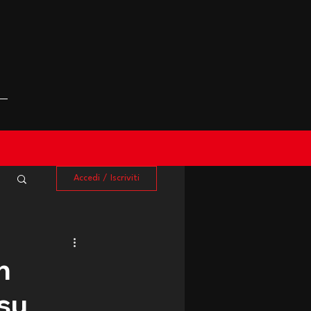
Accedi / Iscriviti
n
 su