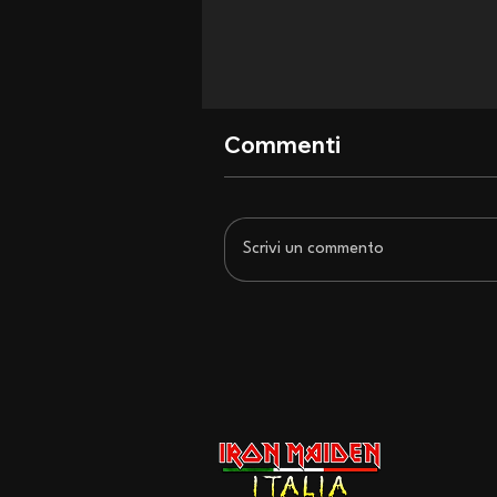
Commenti
Scrivi un commento
San Siro si inchina agli Iron
Maiden: recensione di un
concerto epocale