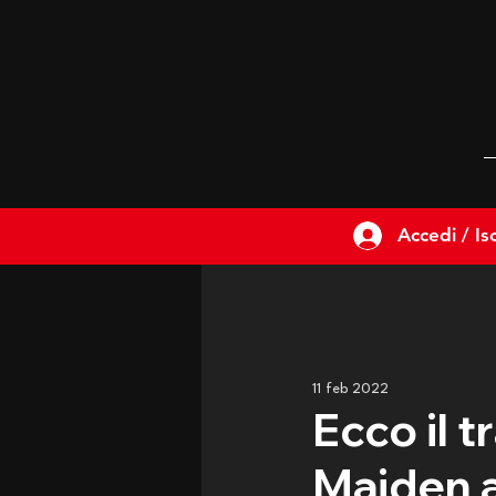
Accedi / Isc
11 feb 2022
Ecco il t
Maiden 