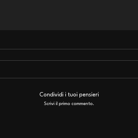
Bruce Dickinson: in arrivo
Iron
l'edizione italiana dei
degl
Condividi i tuoi pensieri
fumetti di The Mandrake
Nick
Scrivi il primo commento.
Project