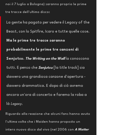
noi il 7 luglio a Bologna) saranno proprio le prime 
tre tracce dell'ultimo disco:
La gente ha pagato per vedere il Legacy of the 
Beast, con lo Spitfire, Icaro e tutte quelle cose. 
Ma le prime tre tracce saranno 
probabilmente le prime tre canzoni di 
Senjutsu. 
The Writing on the Wall
la conoscono 
tutti. E penso che 
Senjutsu 
[la title track] sia 
davvero una grandiosa canzone d'apertura - 
davvero drammatica. E dopo di ciò avremo 
ancora un'ora di concerto e faremo la roba a 
là
 Legacy. 
Riguardo alla reazione che alcuni fans hanno avuto 
l'ultima volta che i Maiden hanno proposto un 
intero nuovo disco dal vivo (nel 2006 con 
A Matter 