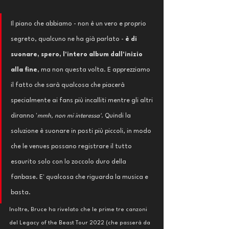
Il piano che abbiamo - non è un vero e proprio 
segreto, qualcuno ne ha già parlato - 
è di 
suonare, spero, l'intero album dall'inizio 
alla fine
, ma non questa volta. E apprezziamo 
il fatto che sarà qualcosa che piacerà 
specialmente ai fans più incalliti mentre gli altri 
diranno '
mmh, non mi interessa'
. Quindi la 
soluzione è suonare in posti più piccoli, in modo 
che le venues possano registrare il tutto 
esaurito solo con lo zoccolo duro della 
fanbase. E' qualcosa che riguarda la musica e 
basta.
Inoltre, Bruce ha rivelato che le prime tre canzoni 
del Legacy of the Beast Tour 2022 (che passerà da 