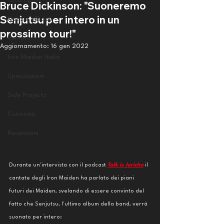
Tutti i post
Bruce Dickinson: "Suoneremo
Senjutsu per intero in un
Notizie ufficiali
prossimo tour!"
Rumors
Aggiornamento:
16 gen 2022
Iron Maiden Italia
Speculazioni
Side Projects
Curiosità
Recensioni
Durante un'intervista con il podcast 
Talk is Jericho
 il 
cantate degli Iron Maiden ha parlato dei piani 
futuri dei Maiden, svelando di essere convinto del 
fatto che Senjutsu, l'ultimo album della band, verrà 
suonato per intero: