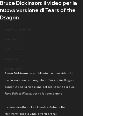
Tutti i post
Bruce Dickinson: il video per la
nuova versione di Tears of the
Notizie ufficiali
Dragon
Rumors
Iron Maiden Italia
Speculazioni
Side Projects
Curiosità
Recensioni
Bruce Dickinson
 ha pubblicato il nuovo videoclip 
per la versione riarrangiata di
 Tears of the Dragon
, 
contenuta nella riedizione del suo secondo album, 
More Balls to Picasso
, uscita lo scorso anno. 
Il video, diretto da Leo Liberti e Antoine De 
Montremy, ha già vinto diversi premi: