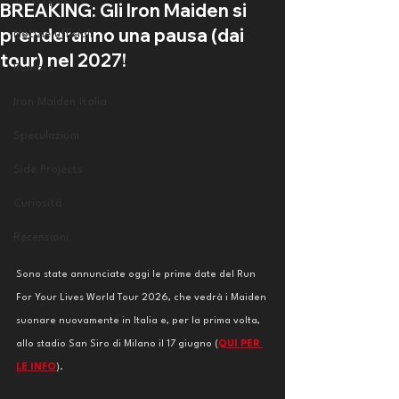
Tutti i post
BREAKING: Gli Iron Maiden si
prenderanno una pausa (dai
Notizie ufficiali
tour) nel 2027!
Rumors
Iron Maiden Italia
Speculazioni
Side Projects
Curiosità
Recensioni
Sono state annunciate oggi le prime date del Run 
For Your Lives World Tour 2026, che vedrà i Maiden 
suonare nuovamente in Italia e, per la prima volta, 
allo stadio San Siro di Milano il 17 giugno (
QUI PER 
LE INFO
). 