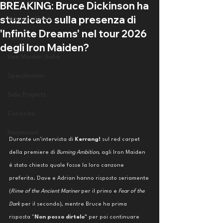
Tutti i post
BREAKING: Bruce Dickinson ha
stuzzicato sulla presenza di
Notizie ufficiali
'Infinite Dreams' nel tour 2026
Rumors
degli Iron Maiden?
Iron Maiden Italia
Speculazioni
Side Projects
Curiosità
Recensioni
Durante un'intervista di 
Kerrang!
 sul red carpet 
della premiere di 
Burning Ambition
, agli Iron Maiden 
è stato chiesto quale fosse la loro canzone 
preferita. Dave e Adrian hanno risposto seriamente 
(
Rime of the Ancient Mariner
 per il primo e
 Fear of the 
Dark
 per il secondo), mentre Bruce ha prima 
risposta "
Non posso dirtelo"
 per poi continuare 