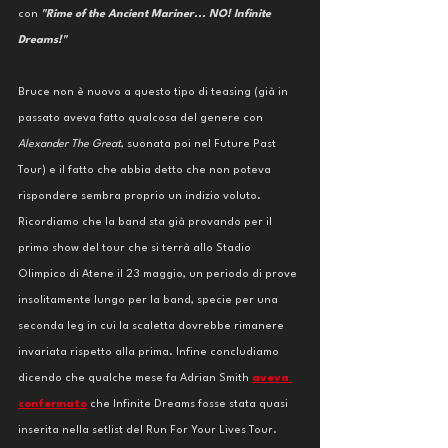
con 
"Rime of the Ancient Mariner... NO! Infinite 
Dreams!"
Bruce non è nuovo a questo tipo di teasing (già in 
passato aveva fatto qualcosa del genere con 
Alexander The Great
, suonata poi nel Future Past 
Tour) e il fatto che abbia detto che non poteva 
rispondere sembra proprio un indizio voluto. 
Ricordiamo che la band sta già provando per il 
primo show del tour che si terrà allo Stadio 
Olimpico di Atene il 23 maggio, un periodo di prove 
insolitamente lungo per la band, specie per una 
seconda leg in cui la scaletta dovrebbe rimanere 
invariata rispetto alla prima. Infine concludiamo 
dicendo che qualche mese fa Adrian Smith 
aveva 
confermato
 che Infinite Dreams fosse stata quasi 
inserita nella setlist del Run For Your Lives Tour. 