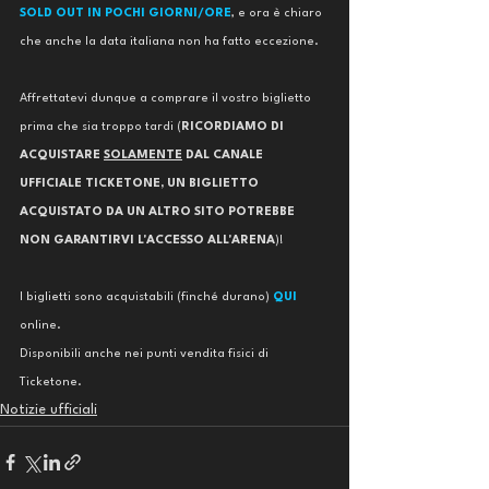
SOLD OUT IN POCHI GIORNI/ORE
, e ora è chiaro 
che anche la data italiana non ha fatto eccezione. 
Affrettatevi dunque a comprare il vostro biglietto 
prima che sia troppo tardi (
RICORDIAMO DI 
ACQUISTARE 
SOLAMENTE
 DAL CANALE 
UFFICIALE TICKETONE, UN BIGLIETTO 
ACQUISTATO DA UN ALTRO SITO POTREBBE 
NON GARANTIRVI L'ACCESSO ALL'ARENA
)!
I biglietti sono acquistabili (finché durano) 
QUI
online.
Disponibili anche nei punti vendita fisici di 
Ticketone. 
Notizie ufficiali