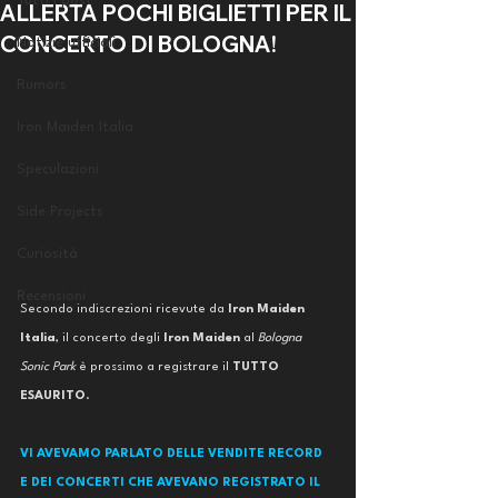
Tutti i post
ALLERTA POCHI BIGLIETTI PER IL
CONCERTO DI BOLOGNA!
Notizie ufficiali
Rumors
Iron Maiden Italia
Speculazioni
Side Projects
Curiosità
Recensioni
Secondo indiscrezioni ricevute da 
Iron Maiden 
Italia
, il concerto degli 
Iron Maiden
 al 
Bologna 
Sonic Park 
è prossimo a registrare il 
TUTTO 
ESAURITO
. 
VI AVEVAMO PARLATO DELLE VENDITE RECORD 
E DEI CONCERTI CHE AVEVANO REGISTRATO IL 