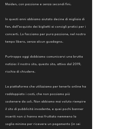
Maiden, con passione e senza secondi fini.
In questi anni abbiamo aiutato decine di migliaia di 
fan, dall’acquisto dei biglietti ai consigli pratici per i 
concerti. Lo facciamo per pura passione, nel nostro 
tempo libero, senza alcun guadagno.
Purtroppo oggi dobbiamo comunicarvi una brutta 
notizia: il nostro sito, questo sito, attivo dal 2019, 
rischia di chiudere.
La piattaforma che utilizziamo per tenerlo online ha 
raddoppiato i costi, che non possiamo più 
sostenere da soli. Non abbiamo mai voluto riempire 
il sito di pubblicità invadente, e quei pochi banner 
inseriti non ci hanno mai fruttato nemmeno la 
soglia minima per ricevere un pagamento (in sei 