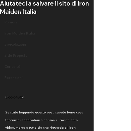
Tutti i post
Aiutateci a salvare il sito di Iron
Maiden Italia
Notizie ufficiali
Rumors
Iron Maiden Italia
Speculazioni
Side Projects
Curiosità
Recensioni
Ciao a tutti!
Se state leggendo questo post, sapete bene cosa 
facciamo: condividiamo notizie, curiosità, foto, 
video, meme e tutto ciò che riguarda gli Iron 