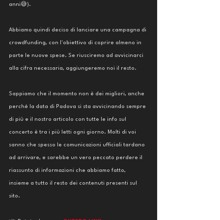
anni😅).
Abbiamo quindi deciso di lanciare una campagna di 
crowdfunding, con l'obiettivo di coprire almeno in 
parte le nuove spese. Se riusciremo ad avvicinarci 
alla cifra necessaria, aggiungeremo noi il resto.
Sappiamo che il momento non è dei migliori, anche 
perché la data di Padova si sta avvicinando sempre 
di più e il nostro articolo con tutte le info sul 
concerto è tra i più letti ogni giorno. Molti di voi 
sanno che spesso le comunicazioni ufficiali tardano 
ad arrivare, e sarebbe un vero peccato perdere il  
riassunto di informazioni che abbiamo fatto, 
insieme a tutto il resto dei contenuti presenti sul 
sito.