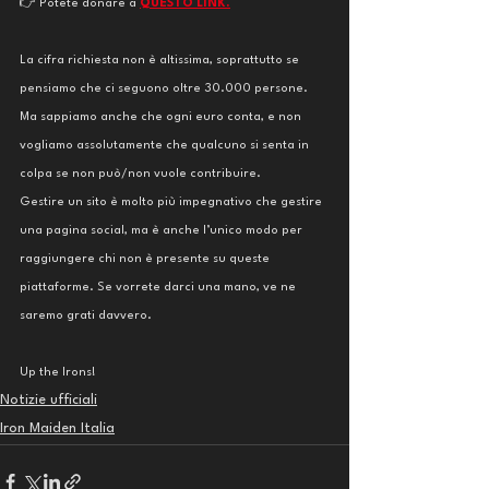
👉 Potete donare a 
QUESTO LINK.
La cifra richiesta non è altissima, soprattutto se 
pensiamo che ci seguono oltre 30.000 persone. 
Ma sappiamo anche che ogni euro conta, e non 
vogliamo assolutamente che qualcuno si senta in 
colpa se non può/non vuole contribuire.
Gestire un sito è molto più impegnativo che gestire 
una pagina social, ma è anche l’unico modo per 
raggiungere chi non è presente su queste 
piattaforme. Se vorrete darci una mano, ve ne 
saremo grati davvero.
Up the Irons!
Notizie ufficiali
Iron Maiden Italia