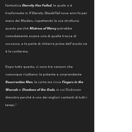
fantastica 
Eternity Has Failed
, la quale si è 
trasformata in
 If Eternity Should Fail
 nove anni fa per 
mano dei Maiden, rispettando la sua struttura; 
questo perché 
Mistress of Mercy
 potrebbe 
comodamente essere una di quelle tracce di 
successo, e la parte di chitarra prima dell'assolo ne 
è la conferma. 
Dopo tutto questo, ci sono tre canzoni che 
comunque risaltano: la potente e sorprendente 
Resurrection Men
, la corta ma ricca 
Fingers in the 
Wounds
 e 
Shadows of the Gods
, in cui Dickinson 
dimostra perché è uno dei migliori cantanti di tutti i 
tempi."