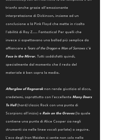
trionfo anche grazie all'emozionante 
interpretazione di Dickinson, insieme ad un 
conclusione a là Pink Floyd che mette in risalto 
l'abilità di Roy Z.... Fantastica! Per quelli che 
invece si aspettavano una ballad più semplice da 
affiancare a 
Tears of the Dragon 
e 
Man of Sorrows
 c'è 
Face in the Mirror
. Tutti soddisfatti quindi, 
specialmente dal momento che il resto del 
materiale è ben sopra la media. 
Afterglow of Ragnarok
 non rende giustizia al disco, 
credetemi, soprattutto con l'eccellente 
Many Doors 
To Hell
 (hard/classic Rock con una punta di 
Scorpions all'inizio) e 
Rain on the Graves
 (la quale 
contiene una punta di Alice Cooper sia negli 
strumenti sia nelle linee vocali parlate) a seguire. 
L'eco degli Iron Maiden si sente non solo nella 