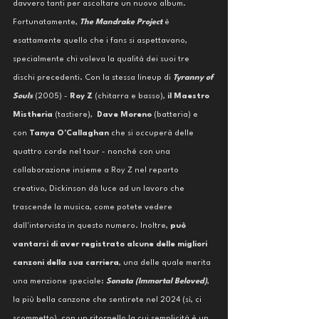
davvero tanti per ascoltare un nuovo album. 
Fortunatamente, 
The Mandrake Project
 è 
esattamente quello che i fans si aspettavano, 
specialmente chi voleva la qualità dei suoi tre 
dischi precedenti. Con la stessa lineup di 
Tyranny of 
Souls 
(2005) - 
Roy Z 
(chitarra e basso), 
il Maestro 
Mistheria
 (tastiere),  
Dave Moreno
 (batteria) e 
con 
Tanya O'Callaghan
 che si occuperà delle 
quattro corde nel tour - nonché con una 
collaborazione insieme a Roy Z nel reparto 
creativo, Dickinson dà luce ad un lavoro che 
trascende la musica, come potete vedere 
dall'intervista in questo numero. Inoltre, 
può 
vantarsi di aver registrato alcune delle migliori 
canzoni della sua carriera
, una delle quale merita 
una menzione speciale:
 Sonata (Immortal Beloved)
, 
la più bella canzone che sentirete nel 2024 (sì, ci 
scommetto), con un ritornello la cui semplicità è un 