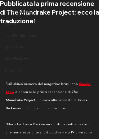
Tutti i post
Pubblicata la prima recensione
di The Mandrake Project: ecco la
Notizie ufficiali
traduzione!
Rumors
Iron Maiden Italia
Speculazioni
Side Projects
Curiosità
Recensioni
Sull'ultimo numero del magazine brasiliano 
Roadie 
Crew
 è apparsa la prima recensione di 
The 
Mandrake Project
, il nuovo album solista di 
Bruce 
Dickinson
. Ecco a voi la traduzione:
"Non che 
Bruce Dickinson
 sia stato inattivo - cosa 
che non riesce a fare, c'è da dire - ma 19 anni sono 