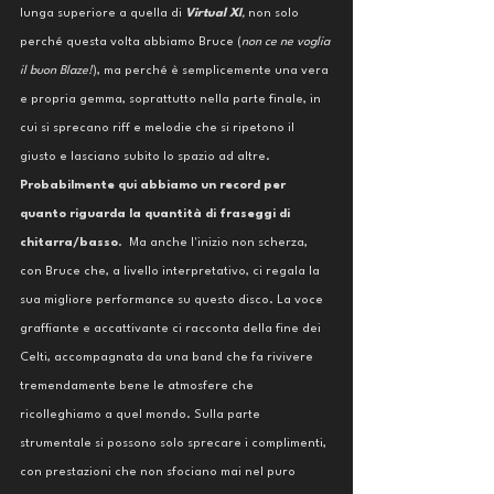
lunga superiore a quella di 
Virtual XI
, 
non solo 
perché questa volta abbiamo Bruce (
non ce ne voglia 
il buon Blaze!
), ma perché è semplicemente una vera 
e propria gemma, soprattutto nella parte finale, in 
cui si sprecano riff e melodie che si ripetono il 
giusto e lasciano subito lo spazio ad altre. 
Probabilmente qui abbiamo un record per 
quanto riguarda la quantità di fraseggi di 
chitarra/basso
.  Ma anche l'inizio non scherza, 
con Bruce che, a livello interpretativo, ci regala la 
sua migliore performance su questo disco. La voce 
graffiante e accattivante ci racconta della fine dei 
Celti, accompagnata da una band che fa rivivere 
tremendamente bene le atmosfere che 
ricolleghiamo a quel mondo. Sulla parte 
strumentale si possono solo sprecare i complimenti, 
con prestazioni che non sfociano mai nel puro 