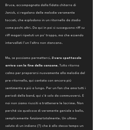
Bruce, accompagnata dalla fidata chitarra di 
Janick, ci regalano delle melodie veramente 
toccati, che esplodono in un ritornello da stadio 
come pochi altri. Da qui in poi si susseguono riff su 
riff magari ripetuti un po' troppo, ma che essendo 
intervallati l'un l'altro non stancano. 
Ma, se possiamo permetterci, 
il vero spettacolo 
arriva con la fine della canzone
. Tutto ritorna 
calmo per prepararsi nuovamente alla melodia del 
pre-ritornello, qui cantata con ancora più 
sentimento e più a lungo. Per un fan che ama tutti i 
periodi della band, qui c'è solo da commuoversi. E 
noi non siamo riusciti a trattenere le lacrime. Non 
perché sia qualcosa di veramente geniale o bello, 
semplicemente 
funziona
 totalmente. Un ultimo 
saluto di un indiano (?) che è allo stesso tempo un 