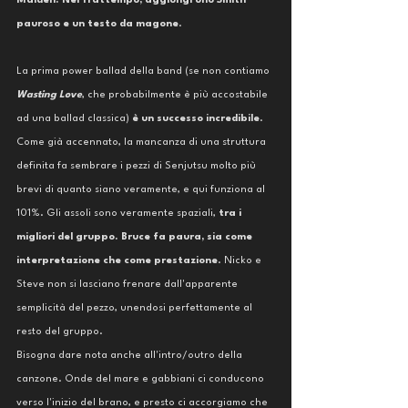
Maiden. Nel frattempo, aggiungi uno Smith 
pauroso e un testo da magone
. 
La prima power ballad della band (se non contiamo 
Wasting Love
, che probabilmente è più accostabile 
ad una ballad classica) 
è un successo incredibile
. 
Come già accennato, la mancanza di una struttura 
definita fa sembrare i pezzi di Senjutsu molto più 
brevi di quanto siano veramente, e qui funziona al 
101%. Gli assoli sono veramente spaziali, 
tra i 
migliori del gruppo. Bruce fa paura, sia come 
interpretazione che come prestazione
. Nicko e 
Steve non si lasciano frenare dall'apparente 
semplicità del pezzo, unendosi perfettamente al 
resto del gruppo. 
Bisogna dare nota anche all'intro/outro della 
canzone. Onde del mare e gabbiani ci conducono 
verso l'inizio del brano, e presto ci accorgiamo che 