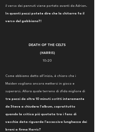
il verso dei pennuti viene portato avanti da Adrian. 
In quanti pezzi potete dire che la chitarra fa il 
verso del gabbiano?!
DEATH OF THE CELTS
(HARRIS)
10:20
Come abbiamo detto all'inizio, è chiaro che i 
Maiden vogliano ancora mettersi in gioco e 
superarsi. Allora quale terreno di sfida migliore di 
tre pezzi da oltre 10 minuti scritti interamente 
da Steve a chiudere l'album, soprattutto 
quando la critica più quotata tra i fans di 
vecchia data riguarda l'eccessiva lunghezza dei 
brani a firma Harris?