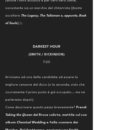
(anche l'intro acustico è per certi versi simile, 
nonostante sia un marchio del chitarrista ((basta 
ascoltare 
The Legacy, The Talisman e, appunto, Book 
of Souls
)) ).
DARKEST HOUR
(SMITH / DICKINSON)
7:20
Arriviamo ad una delle candidate ad essere la 
migliore canzone del disco (o la seconda, visto che 
sicuramente il primo posto è già occupato... ma ne 
parleremo dopo!).
Come descrivere questo pezzo brevemente? 
Prendi 
Taking the Queen
 del Bruce solista, mettila sul suo 
album 
Chemical Wedding
 e falla suonare dai 