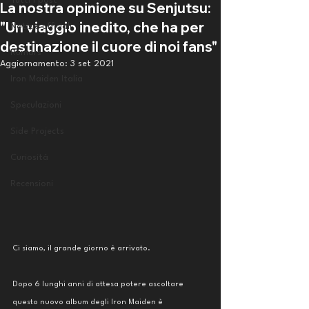
Tutti i post
La nostra opinione su Senjutsu:
"Un viaggio inedito, che ha per
Notizie ufficiali
destinazione il cuore di noi fans"
Rumors
Aggiornamento:
3 set 2021
Iron Maiden Italia
Speculazioni
Side Projects
Curiosità
Recensioni
Ci siamo, il grande giorno è arrivato. 
Dopo 6 lunghi anni di attesa potere ascoltare 
questo nuovo album degli Iron Maiden è 