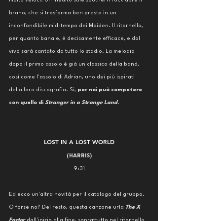
molto veloci. Un inedito stile southern rock apre il 
brano, che si trasforma ben presto in un 
inconfondibile mid-tempo dei Maiden. Il ritornello, 
per quanto banale, è decisamente efficace, e dal 
vivo sarà cantato da tutto lo stadio. La melodia 
dopo il primo assolo è già un classico della band, 
così come l'assolo di Adrian, uno dei più ispirati 
della loro discografia. Sì, 
per noi può competere 
con quello di 
Stranger in a Strange Land
.
LOST IN A LOST WORLD
(HARRIS)
9:31
Ed ecco un'altra novità per il catalogo del gruppo. 
O forse no? Del resto, questa canzone urla 
The X 
Factor
 dall'inizio alla fine, soprattutto nel ritornello 