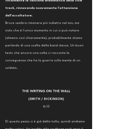
totalmente la tensione drammatica della title 
track, rinnovando nuovamente l'attenzione 
dell'ascoltatore
. 
Bruce sembra rimanere più indietro nel mix, ma 
visto che è l'unico momento in cui si può notare 
(almeno così chiaramente), probabilmente stiamo 
parlando di una scelta della band stessa. Un buon 
testo che ancora una volta ci racconta le 
conseguenza che ha la guerra sulla mente di un 
soldato. 
THE WRITING ON THE WALL
(SMITH / DICKINSON)
6:13
Di questo pezzo si è già detto tutto, quindi andiamo 