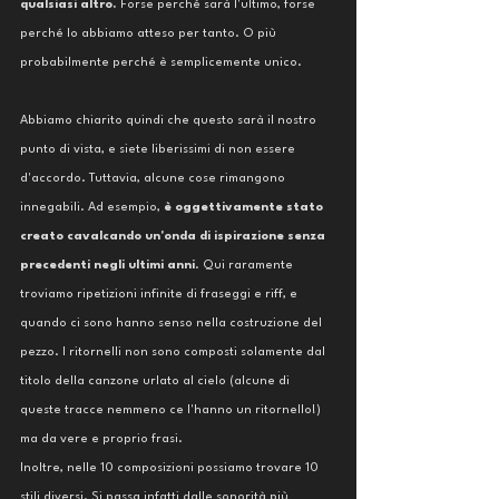
qualsiasi altro. 
Forse perché sarà l'ultimo, forse 
perché lo abbiamo atteso per tanto. O più 
probabilmente perché è semplicemente unico. 
Abbiamo chiarito quindi che questo sarà il nostro 
punto di vista, e siete liberissimi di non essere 
d'accordo. Tuttavia, alcune cose rimangono 
innegabili. Ad esempio, 
è oggettivamente stato 
creato cavalcando un'onda di ispirazione senza 
precedenti negli ultimi anni
. Qui raramente 
troviamo ripetizioni infinite di fraseggi e riff, e 
quando ci sono hanno senso nella costruzione del 
pezzo. I ritornelli non sono composti solamente dal 
titolo della canzone urlato al cielo (alcune di 
queste tracce nemmeno ce l'hanno un ritornello!) 
ma da vere e proprio frasi. 
Inoltre, nelle 10 composizioni possiamo trovare 10 
stili diversi. Si passa infatti dalle sonorità più 