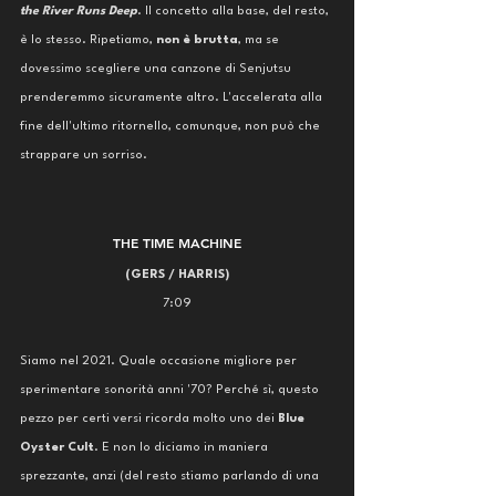
the River Runs Deep
. Il concetto alla base, del resto, 
è lo stesso. Ripetiamo, 
non è brutta
, ma se 
dovessimo scegliere una canzone di Senjutsu 
prenderemmo sicuramente altro. L'accelerata alla 
fine dell'ultimo ritornello, comunque, non può che 
strappare un sorriso. 
THE TIME MACHINE
(GERS / HARRIS)
7:09
Siamo nel 2021. Quale occasione migliore per 
sperimentare sonorità anni '70? Perché sì, questo 
pezzo per certi versi ricorda molto uno dei 
Blue 
Oyster Cult
. E non lo diciamo in maniera 
sprezzante, anzi (del resto stiamo parlando di una 