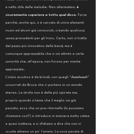
e nello stile delle melodie. Non allarmatevi, 
è 
sicuramente superiore a tutto quel disco
. Forse 
perché, anche qui, si è cercato di unire elementi 
nuovi ed alcuni già conosciuti, creando qualcosa 
senza precedenti per gli Irons. Certo, non si tratta 
del pezzo più innovativo della band, ma è 
comunque apprezzabile che si sia attinto a certe 
sonorità che, all'epoca, non furono per niente 
apprezzate. 
L'inizio acustico è da brividi, con quegli "
Aaaahaaah" 
sussurrati da Bruce che ci portano in un mondo 
etereo. La strofa non è delle più ispirate ma, 
proprio quando si teme che il meglio sia già 
passato, ecco che un pre-ritornello (lo possiamo 
chiamare così?) si introduce in maniera molto calma 
e quasi inattesa, e vi sfidiamo a dire che non vi 
scuote almeno un po' l'anima. La voce pacata di 