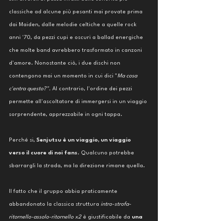
classiche ad alcune più pesanti mai provate prima 
dai Maiden, dalle melodie celtiche a quelle rock 
anni '70, da pezzi cupi e oscuri a ballad energiche 
che molte band avrebbero trasformato in canzoni 
d'amore. Nonostante ciò, i due dischi non 
contengono mai un momento in cui dici "
Ma cosa 
c'entra questo?". 
Al contrario, l'ordine dei pezzi 
permette all'ascoltatore di immergersi in un viaggio 
sorprendente, apprezzabile in ogni tappa. 
Perché si, 
Senjutsu è un viaggio, un viaggio 
verso il cuore di noi fans
. Qualcuno potrebbe 
sbarrargli la strada, ma la direzione rimane quella.
Il fatto che il gruppo abbia praticamente 
abbandonato la classica struttura 
intro-strofa-
ritornello-assolo-ritornello x2 
è giustificabile da 
una 