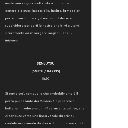
evidenziare ogni caratteristica in un riassunto 
generale è quasi impossibile. Inoltre, la maggior 
parte di voi conosce già memoria il disco, e 
suddividere per parti la nostra analisi vi aiuterà 
sicuramente ad immergervi meglio. Per cui, 
iniziamo!
SENJUTSU
(SMITH / HARRIS)
8:20
Si parte così, con quello che probabilmente è il 
pezzo più pesante dei Maiden. Colpi secchi di 
batteria introducono un riff veramente cattivo, che 
ci conduce verso una linea vocale da brividi, 
cantata ovviamente da Bruce. La doppia voce aiuta 