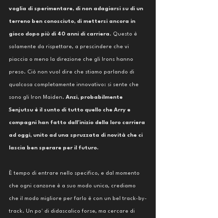
voglia di sperimentare, di non adagiarsi su di un 
terreno ben conosciuto, di mettersi ancora in 
gioco dopo più di 40 anni di carriera
. Questo è 
solamente da rispettare, a prescindere che vi 
piaccia o meno la direzione che gli Irons hanno 
preso. Ciò non vuol dire che stiamo parlando di 
qualcosa completamente innovativo: si sente che 
sono gli Iron Maiden.
 Anzi, probabilmente 
Senjutsu è il sunto di tutto quello che Arry e 
compagni han fatto dall'inizio della loro carriera 
ad oggi, unito ad una spruzzata di novità che ci 
lascia ben sperare per il futuro. 
È tempo di entrare nello specifico, e dal momento 
che ogni canzone è a suo modo unica, crediamo 
che il modo migliore per farlo è con un bel track-by-
track. Un po' di didascalico forse, ma cercare di 