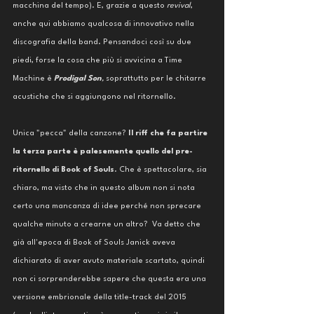
macchina del tempo). E, grazie a questo 
revival
, 
anche qui abbiamo qualcosa di innovativo nella 
discografia della band. Pensandoci così su due 
piedi, forse la cosa che più si avvicina a Time 
Machine è 
Prodigal Son
, 
soprattutto per le chitarre 
acustiche che si aggiungono nel ritornello. 
Unica "pecca" della canzone? 
Il riff che fa partire 
la terza parte è palesemente quello del pre-
ritornello di Book of Souls
. Che è spettacolare, sia 
chiaro, ma visto che in questo album non si nota 
certo una mancanza di idee perché non sprecare 
qualche minuto a crearne un altro?  Va detto che 
già all'epoca di Book of Souls Janick aveva 
dichiarato di aver avuto materiale scartato, quindi 
non ci sorprenderebbe sapere che questa era una 
versione embrionale della title-track del 2015 