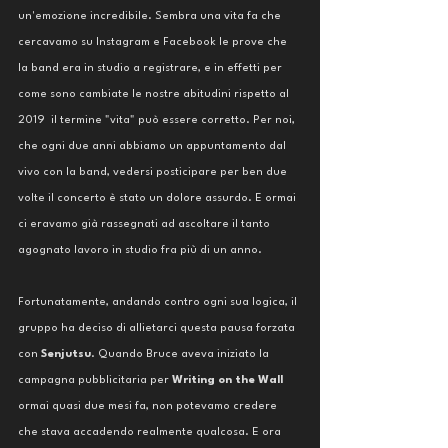
un'emozione incredibile. Sembra una vita fa che 
cercavamo su Instagram e Facebook le prove che 
la band era in studio a registrare, e in effetti per 
come sono cambiate le nostre abitudini rispetto al 
2019  il termine "vita" può essere corretto. Per noi, 
che ogni due anni abbiamo un appuntamento dal 
vivo con la band, vedersi posticipare per ben due 
volte il concerto è stato un dolore assurdo. E ormai 
ci eravamo già rassegnati ad ascoltare il tanto 
agognato lavoro in studio fra più di un anno. 
Fortunatamente, andando contro ogni sua logica, il 
gruppo ha deciso di allietarci questa pausa forzata 
con 
Senjutsu
. Quando Bruce aveva iniziato la 
campagna pubblicitaria per 
Writing on the Wall
ormai quasi due mesi fa, non potevamo credere 
che stava accadendo realmente qualcosa. E ora 