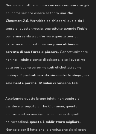
Non solo: il trittico si apre con una canzone che già 
dal nome sembra essere soltanto una 
The 
Clansman 2.0
. 
Verrebbe da chiedersi quale sia il 
senso di questa traccia, soprattutto quando l'inizio 
conferma sembra confermare questa teoria. 
Bene, saremo onesti: 
noi per primi abbiamo 
cercato di non farcela piacere
. Concettualmente 
non ha il minimo senso di esistere, e se l'avessimo 
data per buona saremmo stati etichettati come 
fanboys. 
E probabilmente siamo dei fanboys, ma 
solamente perché i Maiden ci rendono tali
. 
Ascoltando questo brano infatti non sembra di 
assistere al seguito di The Clansman, quanto 
piuttosto ad un 
remake
. E al contrario di quelli 
hollywoodiani, 
questo è addirittura migliore
. 
Non solo per il fatto che la produzione sia di gran 