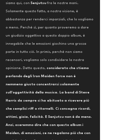
siamo qui, con 
Senjutsu
 fra le nostre mani. 
Solamente questo fatto, a nostra visione, è 
abbastanza per renderci imparziali, che lo vogliamo 
o meno. Perché sì, per quanto proveremo a dare 
un giudizio oggettivo a questo doppio album, è 
innegabile che le emozioni giochino una grossa 
parte in tutto ciò. In primis, perché non siamo 
recensori, vogliamo solo condividere la nostra 
opinione. Detto questo, 
considerato che stiamo 
parlando degli Iron Maiden forse non è 
nemmeno giusto concentrarsi solamente 
sull'oggettività della musica. La band di Steve 
Harris da sempre ci ha abituato a ricevere più 
che semplici riff o ritornelli. Ci consegna ricordi, 
attimi, gioia, felicità. E Senjutsu non è da meno. 
Anzi, oseremmo dire che con questo album i 
Maiden, di emozioni, ce ne regalano più che con 