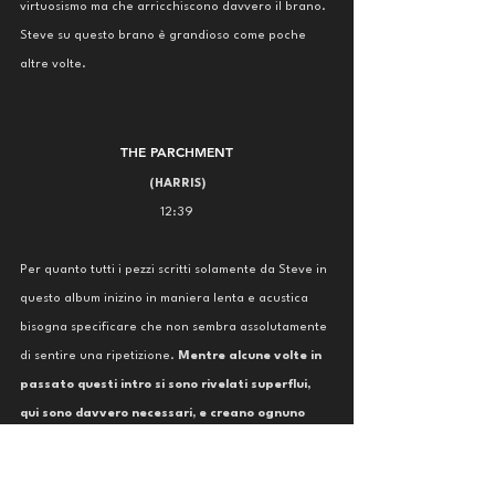
virtuosismo ma che arricchiscono davvero il brano. 
Steve su questo brano è grandioso come poche 
altre volte.
THE PARCHMENT
(HARRIS)
12:39
Per quanto tutti i pezzi scritti solamente da Steve in 
questo album inizino in maniera lenta e acustica 
bisogna specificare che non sembra assolutamente 
di sentire una ripetizione. 
Mentre alcune volte in 
passato questi intro si sono rivelati superflui, 
qui sono davvero necessari, e creano ognuno 
un'atmosfera diversa
. Quello della traccia 
precedente ci portava nel mondo celtico, questo 