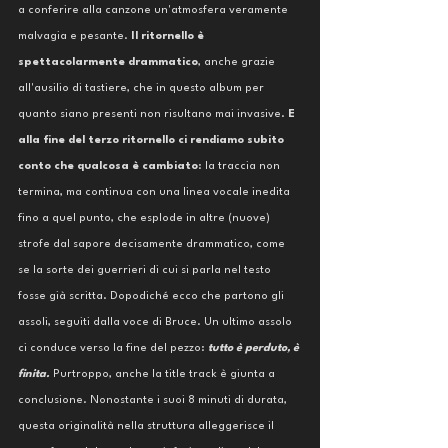
a conferire alla canzone un'atmosfera veramente 
malvagia e pesante. 
Il ritornello è 
spettacolarmente drammatico
, anche grazie 
all'ausilio di tastiere, che in questo album per 
quanto siano presenti non risultano mai invasive. 
E 
alla fine del terzo ritornello ci rendiamo subito 
conto che qualcosa è cambiato
: la traccia non 
termina, ma continua con una linea vocale inedita 
fino a quel punto, che esplode in altre (nuove) 
strofe dal sapore decisamente drammatico, come 
se la sorte dei guerrieri di cui si parla nel testo 
fosse già scritta. Dopodiché ecco che partono gli 
assoli, seguiti dalla voce di Bruce. Un ultimo assolo 
ci conduce verso la fine del pezzo: 
tutto è perduto, è 
finita.
 Purtroppo, anche la title track è giunta a 
conclusione. Nonostante i suoi 8 minuti di durata, 
questa originalità nella struttura alleggerisce il 