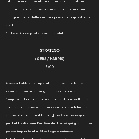
tutto, facendola sembrare inferiore di qualche 
minuto. Discorso questo che si può ripetere per la 
maggior parte delle canzoni presenti in questi due 
dischi. 
Nicko e Bruce protagonisti assoluti. 
STRATEGO
(GERS / HARRIS)
5:00
Questa l'abbiamo imparata a conoscere bene, 
essendo il secondo singolo proveniente da 
Senjutsu. Un ritorno alle sonorità di una volta, con 
un ritornello davvero interessante e qualche tocco 
di novità a condire il tutto. 
Questo è l'esempio 
perfetto di come l'ordine dei brani qui giochi una 
parte importante: Stratego annienta 