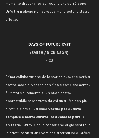
momento di speranza per quello che verrà dopo. 
Un'altra melodia non avrebbe mai creato lo stesso 
effetto. 
DAYS OF FUTURE PAST
(SMITH / DICKINSON)
4:03
Prima collaborazione dello storico duo, che però a 
nostro modo di vedere non riesce completamente. 
Si tratta sicuramente di un buon pezzo, 
apprezzabile soprattutto da chi ama i Maiden più 
diretti e classici. 
La linea vocale per quanto 
semplice è molto curata, così come le parti di 
chitarre
. Tuttavia dà la sensazione di già sentito, e 
in effetti sembra una versione alternativa di 
When 