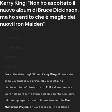
Tutti i post
Kerry King: "Non ho ascoltato il
nuovo album di Bruce Dickinson,
Notizie ufficiali
ma ho sentito che è meglio dei
Rumors
nuovi Iron Maiden"
Iron Maiden Italia
Speculazioni
Side Projects
Curiosità
Recensioni
l'ex chitarrista degli Slayer 
Kerry King
, il quale sta 
promuovendo il suo primo album solista, ha 
dichiarato in un'intervista con RIFFX di non essere 
un fan della recente musica degli Iron Maiden, oltre 
ad aver spiegato che non ha ancora sentito 
The 
Mandrake Project
, il nuovo disco solista di Bruce 