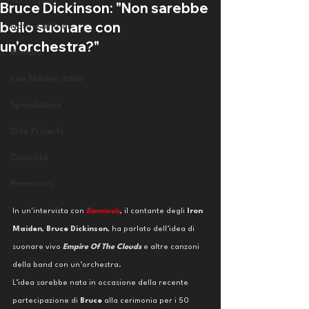
Tutti i post
Bruce Dickinson: "Non sarebbe
bello suonare con
Notizie ufficiali
un'orchestra?"
Rumors
Iron Maiden Italia
Speculazioni
Side Projects
Curiosità
Recensioni
In un'intervista con 
Eonmusic
, il cantante degli 
Iron 
Maiden
, 
Bruce Dickinson
, ha parlato dell’idea di 
suonare vivo 
Empire Of The Clouds
 e altre canzoni 
della band con un’orchestra.
L’idea sarebbe nata in occasione della recente 
partecipazione di 
Bruce 
alla cerimonia per i 50 