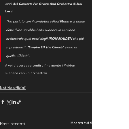
anni del 
Concerto For Group And Orchestra
 di 
Jon 
Lord
:
“Ho parlato con il conduttore 
Paul Mann
 e ci siamo 
detti: ‘Non sarebbe bello suonare in versione 
orchestrale quei pezzi degli 
IRON MAIDEN
 che più 
si prestano?’. ‘
Empire Of the Clouds
‘ è una di 
quelle. Chissà”.
A voi piacerebbe sentire finalmente i Maiden 
suonare con un'orchestra?
Notizie ufficiali
Mostra tutti
Post recenti