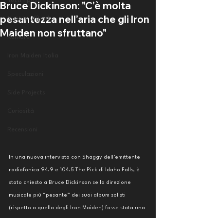
Tutti i post
Bruce Dickinson: "C’è molta
pesantezza nell’aria che gli Iron
Notizie ufficiali
Maiden non sfruttano"
Rumors
Iron Maiden Italia
Speculazioni
Side Projects
Curiosità
Recensioni
In una nuova intervista con Shaggy dell’emittente 
radiofonica 94.9 e 104.5 The Pick di Idaho Falls, è 
stato chiesto a Bruce Dickinson se la direzione 
musicale più “pesante” dei suoi album solisti 
(rispetto a quella degli Iron Maiden) fosse stata una 