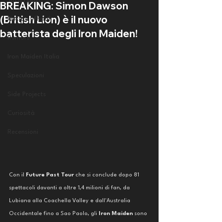
Tutti i post
BREAKING: Simon Dawson
(British Lion) è il nuovo
Notizie ufficiali
batterista degli Iron Maiden!
Rumors
Iron Maiden Italia
Speculazioni
Side Projects
Curiosità
Recensioni
Con il 
Future Past Tour
 che si conclude dopo 81 
spettacoli davanti a oltre 1,4 milioni di fan, da 
Lubiana alla Coachella Valley e dall'Australia 
Occidentale fino a Sao Paolo, gli 
Iron Maiden
 sono 