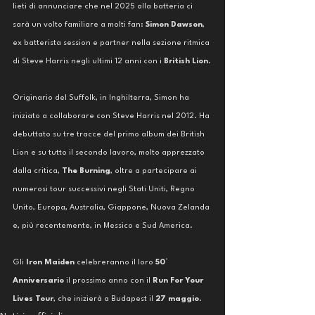
lieti di annunciare che nel 2025 alla batteria ci 
sarà un volto familiare a molti fan: 
Simon Dawson
, 
ex batterista session e partner nella sezione ritmica 
di Steve Harris negli ultimi 12 anni con i 
British Lion
.
Originario del Suffolk, in Inghilterra, Simon ha 
iniziato a collaborare con Steve Harris nel 2012. Ha 
debuttato su tre tracce del primo album dei British 
Lion e su tutto il secondo lavoro, molto apprezzato 
dalla critica, 
The Burning
, oltre a partecipare ai 
numerosi tour successivi negli Stati Uniti, Regno 
Unito, Europa, Australia, Giappone, Nuova Zelanda 
e, più recentemente, in Messico e Sud America.
Gli 
Iron Maiden
 celebreranno il loro 
50° 
Anniversario
 il prossimo anno con il 
Run For Your 
Lives Tour
, che inizierà a Budapest il 
27 maggio
.