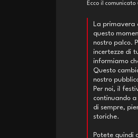
Ecco il comunicato u
La primavera d
questo momento
nostro palco. 
incertezze di 
informiamo che
Questo cambiam
nostro pubblico
Per noi, il fes
continuando a 
di sempre, pie
storiche. 
Potete quindi a