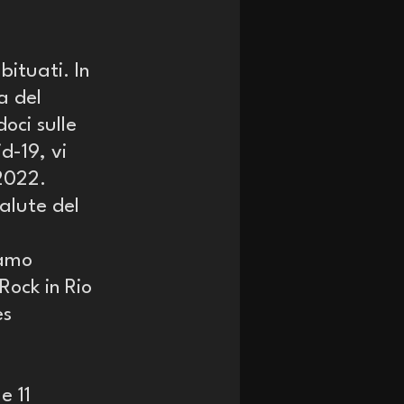
ituati. In 
a del 
oci sulle 
d-19, vi 
 2022.
alute del 
iamo 
Rock in Rio 
s 
e 11 