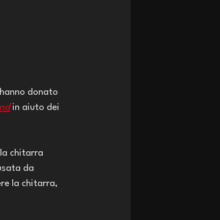
 hanno donato 
nd
 in aiuto dei 
la chitarra 
usata da 
e la chitarra, 