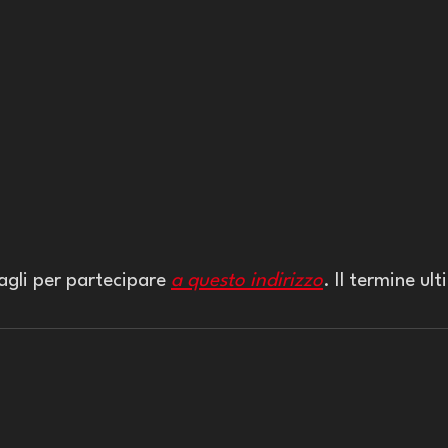
agli per partecipare 
a questo indirizzo
. Il termine ult