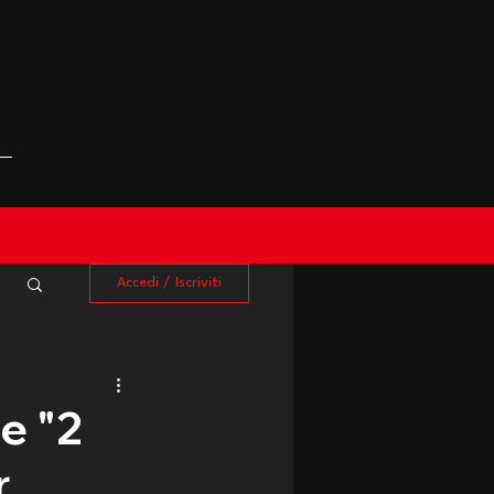
Accedi / Iscriviti
le "2
r