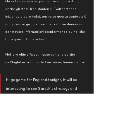
Ma se fino ad adesso parlavamo soltanto di lui, 
anche gli stessi Iron Maiden su Twitter stanno 
iniziando a dare indizi, anche se questa sembra più 
una presa in giro per noi che ci stiamo dannando 
per trovare informazioni (confermando quindi che 
tutto questo è opera loro). 
Nel loro ultimo Tweet, riguardante la partita 
dell'Inghilterra contro la Germania, hanno scritto:
Huge game for England tonight, it will be 
interesting to see Gareth’s strategy and 
tactics. Maybe he’ll start 
Walker on the wing
?
(Grande partita stasera per l'Inghilterra, sarà 
interessante vedere la strategia e le tattiche di 
Gareth. Magari inizierà con Walker sull'ala?)