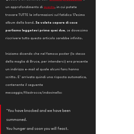
un approfondimento di 
questo
, in cui potete 
trovare TUTTE le informazioni sul fatidico 17esimo 
album della band.
 Se volete sapere di cosa 
parliamo leggetevi prima quei due
, se dovessimo 
riscrivere tutto questo articolo sarebbe infinito. 
Iniziamo dicendo che nel famoso poster (lo stesso 
della maglia di Bruce, per intenderci) era presente 
un indirizzo e-mail al quale alcuni fans hanno 
scritto. E' arrivata quindi una risposta automatica, 
contenente il seguente 
messaggio/filastrocca/indovinello:
"You have knocked and we have been 
summoned. 
You hunger and soon you will feast. 