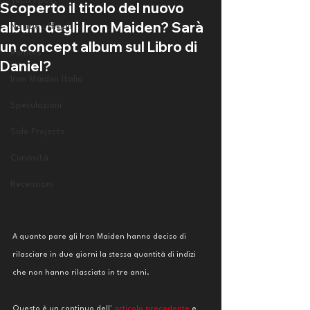
Tutti i post
Scoperto il titolo del nuovo
album degli Iron Maiden? Sarà
Notizie ufficiali
un concept album sul Libro di
Rumors
Daniel?
Iron Maiden Italia
Speculazioni
Side Projects
Curiosità
Recensioni
A quanto pare gli Iron Maiden hanno deciso di 
rilasciare in due giorni la stessa quantità di indizi 
che non hanno rilasciato in tre anni. 
Questo è un continuo dell' 
articolo precedente
 e 