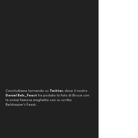
Concludiamo tornando su 
Twitter
, dove il nostro 
Daniel Bels_Feast
 ha postato la foto di Bruce con 
la ormai famosa maglietta con su scritto 
Belshazzar's Feast.