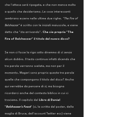
che l'attesa sarà ripagata, e che non manca molto 
a quello che desideriamo. Le cose interessanti 
sembrano essere nelle ultime due righe. 
"The Fire of 
Belshazzar"
 è scritto con le iniziali maiuscole, e viene 
detto che "sta arrivando". 
Che sia proprio "The 
Fire of Belshazzar" il titolo del nuovo disco?
Se non ci fosse la riga sotto diremmo di sì senza 
alcun dubbio. Il testo continua infatti dicendo che 
tre parole verranno svelate, ma non per il 
momento. Magari sono proprio queste tre parole 
quelle che compongono il titolo del disco? Anche 
qui verrebbe da pensare di sì, ma bisogna 
ricordarci anche del contesto biblico in cui ci 
troviamo. Il capitolo del 
Libro di Daniel 
"
Belshazzar's Feast
" (si, la scritta del poster, della 
maglia di Bruce, dell'account Twitter ecc) viene 