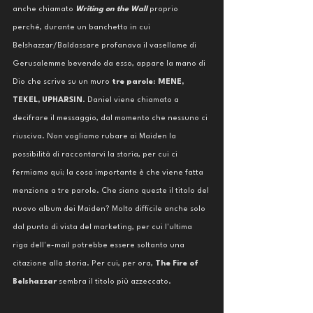
anche chiamato 
Writing on the Wall
 proprio 
perché, durante un banchetto in cui 
Belshazzar/Baldassare profanava il vasellame di 
Gerusalemme bevendo da esso, appare la mano di 
Dio che scrive su un muro 
tre parole
: 
MENE, 
TEKEL, UPHARSIN
. Daniel viene chiamato a 
decifrare il messaggio, dal momento che nessuno ci 
riusciva. Non vogliamo rubare ai Maiden la 
possibilità di raccontarvi la storia, per cui ci 
fermiamo qui; la cosa importante è che viene fatta 
menzione a tre parole. Che siano queste il titolo del 
nuovo album dei Maiden? Molto difficile anche solo 
dal punto di vista del marketing, per cui l'ultima 
riga dell'e-mail potrebbe essere soltanto una 
citazione alla storia. Per cui, per ora, 
The Fire of 
Belshazzar
 sembra il titolo più azzeccato. 