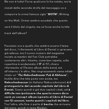
Ma non è tutto! Forse qualcuno lo ha notato, ma le 
iniziali della seconda strofa del messaggio va a 
comporre la ormai famosa sigla "
WOTW
", Writing 
on the Wall. Ormai sembra assodato che questo 
sarà il titolo del singolo, ma se fosse anche la title 
track dell'album?
Passiamo ora a quello che sembra essere il tema 
del disco. I riferimenti al Libro di Daniel si sprecano 
già adesso, ma il nuovo numero del magazine 
inviato ai membri del Fan Club potrebbe 
contenerne altri. Intanto, come ben sapete, sulla 
copertina è evidenziato il 
17 
di 117, chiaro 
riferimento al 17esimo album della band, ma 
all'interno c'è altro. Nei ringraziamenti viene infatti 
citato un "
The Nebuchadnezzar Pub & Alehouse
". 
Inutile dire che tale posto non esiste, ma 
Nebuchadnezzar
 (in Italiano Nabucodonosor) 
è il 
protagonista del secondo capitolo del Libro di 
Daniel
. Siamo quindi a già due capitoli citati, ed 
è 
difficile non ipotizzare che questo nuovo disco 
sarà un concept album ispirato al Libro di Daniel 
con 12 canzoni, tante quanti i capitoli del libro. 
Tra l'altro, alla fine si parla di 
bestie 
che arrivano 
dal mare, quindi in tema Maiden. 