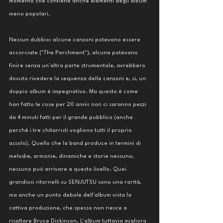
momento che contiene anche elementi degli album 
meno popolari.
Nessun dubbio: alcune canzoni potevano essere 
accorciate ("The Parchment"), alcune potevano 
finire senza un'altra parte strumentale, avrebbero 
dovuto rivedere la sequenza delle canzoni e, si, un 
doppio album è impegnativo. Ma questo è come 
han fatto le cose per 20 anni: non ci saranno pezzi 
da 4 minuti fatti per il grande pubblico (anche 
perché i tre chitarristi vogliono tutti il proprio 
assolo). Quello che la band produce in termini di 
melodie, armonie, dinamiche e storie nessuno, 
nessuno può arrivare a questo livello. Quei 
grandiosi ritornelli su SENJUTSU sono una rarità, 
ma anche un punto debole dell'album vista la 
cattiva produzione, che spesso non riesce a 
risaltare Bruce Dickinson. L'album tuttavia migliora 