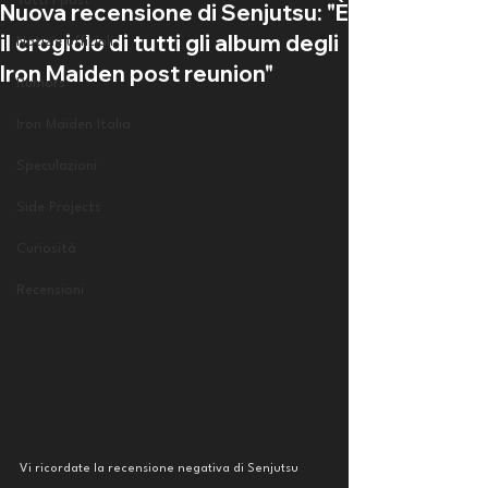
Tutti i post
Nuova recensione di Senjutsu: "È
il crogiolo di tutti gli album degli
Notizie ufficiali
Iron Maiden post reunion"
Rumors
Iron Maiden Italia
Speculazioni
Side Projects
Curiosità
Recensioni
Vi ricordate la recensione negativa di Senjutsu 