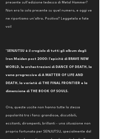
presente sull'edizione tedesca di Metal Hammer? 
Non era la sola presente su quel numero, e oggi ve 
ne riportiamo un'altra. Positiva? Leggetela e fate 
voi! 
"
SENJUTSU è il crogiolo di tutti gli album degli 
Iron Maiden post 2000: l'epicità di BRAVE NEW 
WORLD, le orchestrazioni di DANCE OF DEATH, la 
vena progressive di A MATTER OF LIFE AND 
DEATH, la varietà di THE FINAL FRONTIER e la 
dimensione di THE BOOK OF SOULS
. 
Ora, queste uscite non hanno tutte la stessa 
popolarità tra i fans: grandiose, discutibili, 
eccitanti, dirompenti, brillanti - una situazione non 
proprio fortunata per SENJUTSU, specialmente dal 