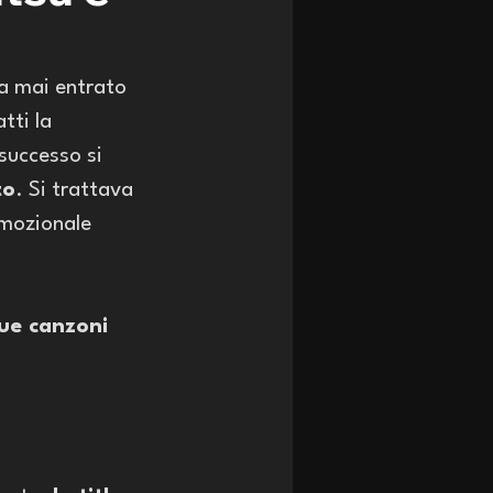
ra mai entrato 
tti la 
 successo si 
to
. Si trattava 
mozionale 
ue canzoni 