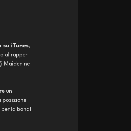
o su iTunes
, 
ro al rapper 
(i Maiden ne 
re un 
a posizione 
per la band! 