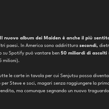
Il nuovo album dei Maiden è anche il più sentit
 altri paesi. In America sono addirittura 
secondi, 
diet
o su Spotify può vantare ben 
50 miliardi di ascolti 
milioni). 
tte le carte in tavola per cui Senjutsu possa diventa
e per Steve e soci, magari senza raggiungere la prim
di vendita, ma comunque segnando un nuovo traguardo 