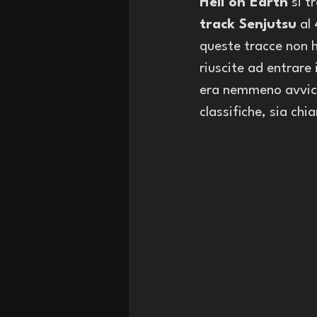
Hell on Earth
 si 
track Senjutsu
 al
queste tracce non 
riuscite ad entrare 
era nemmeno avvicin
classifiche, sia chia