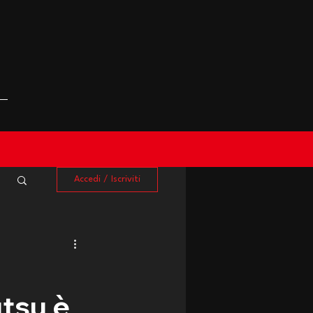
Accedi / Iscriviti
utsu è