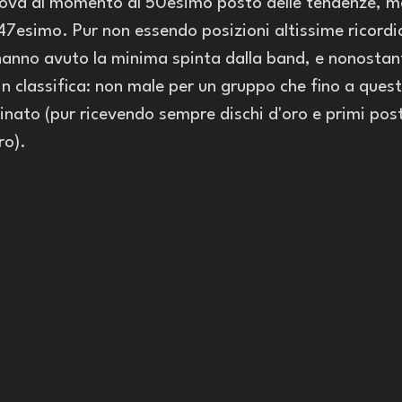
trova al momento al 50esimo posto delle tendenze, m
 47esimo. Pur non essendo posizioni altissime ricord
hanno avuto la minima spinta dalla band, e nonostan
in classifica: non male per un gruppo che fino a quest
ato (pur ricevendo sempre dischi d'oro e primi posti
ro). 