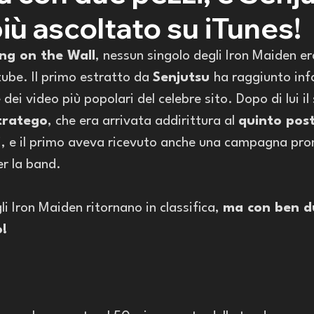
più ascoltato su iTunes!
ng on the Wall
, nessun singolo degli Iron Maiden e
ube. Il primo estratto da 
Senjutsu 
ha raggiunto infa
e
 dei video più popolari del celebre sito. Dopo di lui il
tratego
, che era arrivata addirittura al 
quinto pos
i, e il primo aveva ricevuto anche una campagna pro
r la band. 
i Iron Maiden ritornano in classifica, 
ma con ben d
o!