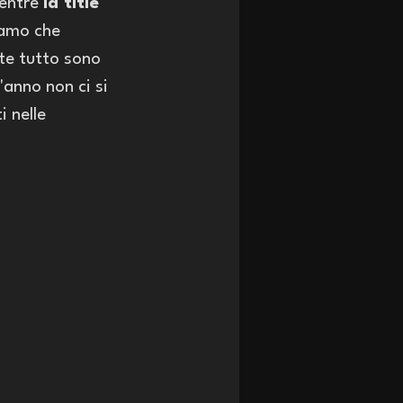
entre 
la title 
iamo che 
te tutto sono 
'anno non ci si 
 nelle 