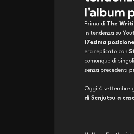
l'album 
Prima di 
The Writi
in tendenza su Yout
17esima posizion
era replicato con 
S
comunque di singol
senza precedenti pe
Oggi 4 settembre gl
di Senjutsu a cas