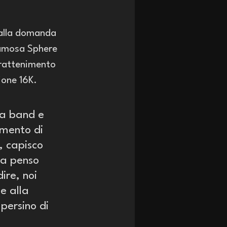
 alla domanda 
famosa Sphere 
trattenimento 
one 16K. 
la band e 
imento di 
, capisco 
ma penso 
ire, noi 
e alla 
 persino di 