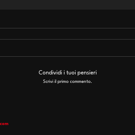
Iron Maiden: la classifica
Gli 
degli album preferiti da
avre
Condividi i tuoi pensieri
Nicko McBrain
ceri
Scrivi il primo commento.
Hall
aves
.com