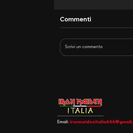
Commenti
Scrivi un commento
San Siro si inchina agli Iron
Maiden: recensione di un
concerto epocale
Email:
ironmaidenitalia666@gmail