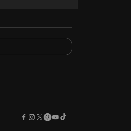
Iron Maiden non
bbero partecipato
monia della Rock & Roll
 Of Fame nemmeno se
sero potuto